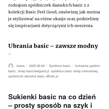
rodzajom spódniczek damskich basic z z
kolekcji Basic Feel Good, omówimy, jak można
je stylizować na różne okazje oraz podzielimy
się inspiracjami dotyczącymi ich noszenia.
Ubrania basic – zawsze modny
…
Autor
Opublikowano
Kategorie
Tagi
Joana
2025-09-29
Spódnice basic
hurtownia spódnic
basic
,
sklep basicfeelgood.pl
,
spódnice basic sklep internetowy
,
spódniczki damskie basic eButik.pl
Sukienki basic na co dzień
– prosty sposób na szyk i