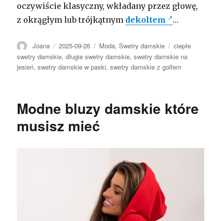
oczywiście klasyczny, wkładany przez głowę,
z okrągłym lub trójkątnym
dekoltem
…
Autor
Opublikowano
Kategorie
Tagi
Joana
2025-09-26
Moda
,
Swetry damskie
ciepłe
swetry damskie
,
długie swetry damskie
,
swetry damskie na
jesień
,
swetry damskie w paski
,
swetry damskie z golfem
Modne bluzy damskie które
musisz mieć