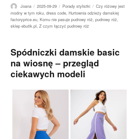
Autor
Opublikowano
Kategorie
Tagi
Joana
2025-09-29
Porady stylistki
Czy różowy jest
modny w tym roku
,
dress code
,
Hurtownia odzieży damskiej
factoryprice.eu
,
Komu nie pasuje pudrowy róż
,
pudrowy róż
,
sklep ebutik.pl
,
Z czym łączyć pudrowy róż
Spódniczki damskie basic
na wiosnę – przegląd
ciekawych modeli