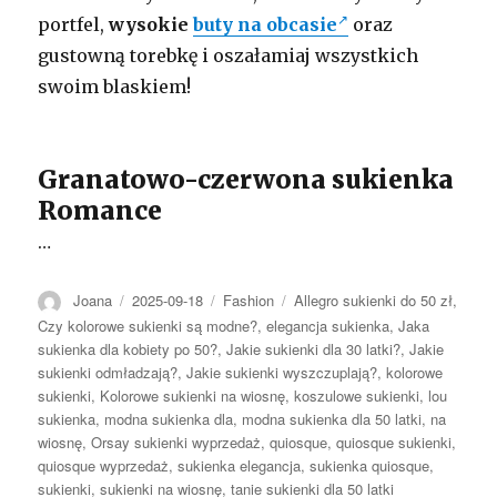
portfel,
wysokie
buty na obcasie
oraz
gustowną torebkę i oszałamiaj wszystkich
swoim blaskiem!
Granatowo-czerwona sukienka
Romance
…
Autor
Opublikowano
Kategorie
Tagi
Joana
2025-09-18
Fashion
Allegro sukienki do 50 zł
,
Czy kolorowe sukienki są modne?
,
elegancja sukienka
,
Jaka
sukienka dla kobiety po 50?
,
Jakie sukienki dla 30 latki?
,
Jakie
sukienki odmładzają?
,
Jakie sukienki wyszczuplają?
,
kolorowe
sukienki
,
Kolorowe sukienki na wiosnę
,
koszulowe sukienki
,
lou
sukienka
,
modna sukienka dla
,
modna sukienka dla 50 latki
,
na
wiosnę
,
Orsay sukienki wyprzedaż
,
quiosque
,
quiosque sukienki
,
quiosque wyprzedaż
,
sukienka elegancja
,
sukienka quiosque
,
sukienki
,
sukienki na wiosnę
,
tanie sukienki dla 50 latki