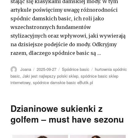
stając się klasykami damskiej mody. W tym
artykule poświęcimy uwagę różnorodności
spódnic damskich basic, ich roli jako
wszechstronnych fundamentów
stylizacyjnych oraz wpływowi, jaki wywierają
na dzisiejsze podejście do mody. Odkryjmy
razem, dlaczego spódnice basic są …
Autor
Opublikowano
Kategorie
Tagi
Joana
2025-09-27
Spódnice basic
hurtownia spódnic
basic
,
Jaki jest najlepszy polski sklep
,
spódnice basic sklep
internetowy
,
spódnice damskie basic eButik.pl
Dzianinowe sukienki z
golfem – must have sezonu