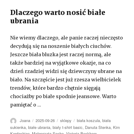
Dlaczego warto nosić białe
ubrania
Nie wiemy dlaczego, ale panie raczej nieczęsto
decydują się na noszenie białych ciuchów.
Jeszcze biała bluzka jest raczej normą, ale
także bardziej na wyjątkowe okazje, na co
dzień rzadziej widzi się dziewczyny ubrane na
biało. Na szczęście jest już rzesza wielbicielek
trendów, które bardzo chętnie sięgają
chociażby po białe spodnie jeansowe. Warto
pamiętać o …
Autor
Opublikowano
Kategorie
Tagi
Joana
2025-09-26
sklepy
biała koszula
,
biała
sukienka
,
białe ubrania
,
biały t-shirt basic
,
Danuta Stenka
,
Kim
Kardashian
,
Małgorzata Socha
,
Victoria Beckham