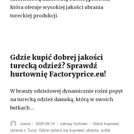
która oferuje wysokiej jakości ubrania
tureckiej produkcji.
Gdzie kupić dobrej jakości
turecką odzież? Sprawdź
hurtownię Factoryprice.eu!
W branży odzieżowej dynamicznie rośni popyt
na turecką odzież damską, którą w swoich
butkach …
Autor
Opublikowano
Kategorie
Tagi
Joana
2025-09-16
zakupy hurtowe
Gdzie kupować
ubrania z Turcji
,
Gdzie opłaca się kupować ubrania
,
outlet