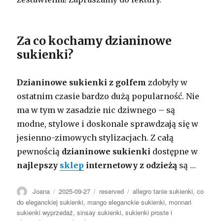
Za co kochamy dzianinowe
sukienki?
Dzianinowe sukienki z golfem
zdobyły w
ostatnim czasie bardzo dużą popularność. Nie
ma w tym w zasadzie nic dziwnego – są
modne, stylowe i doskonale sprawdzają się w
jesienno-zimowych stylizacjach. Z całą
pewnością
dzianinowe sukienki
dostępne w
najlepszy
sklep
internetowy z odzieżą
są
…
Autor
Opublikowano
Kategorie
Tagi
Joana
2025-09-27
reserved
allegro tanie sukienki
,
co
do eleganckiej sukienki
,
mango eleganckie sukienki
,
monnari
sukienki wyprzedaż
,
sinsay sukienki
,
sukienki proste i