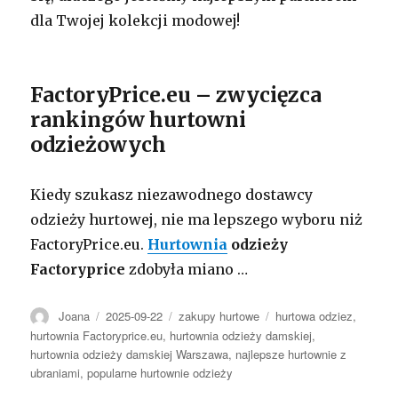
dla Twojej kolekcji modowej!
FactoryPrice.eu – zwycięzca
rankingów hurtowni
odzieżowych
Kiedy szukasz niezawodnego dostawcy
odzieży hurtowej, nie ma lepszego wyboru niż
FactoryPrice.eu.
Hurtownia
odzieży
Factoryprice
zdobyła miano
…
Autor
Opublikowano
Kategorie
Tagi
Joana
2025-09-22
zakupy hurtowe
hurtowa odziez
,
hurtownia Factoryprice.eu
,
hurtownia odzieży damskiej
,
hurtownia odzieży damskiej Warszawa
,
najlepsze hurtownie z
ubraniami
,
popularne hurtownie odzieży