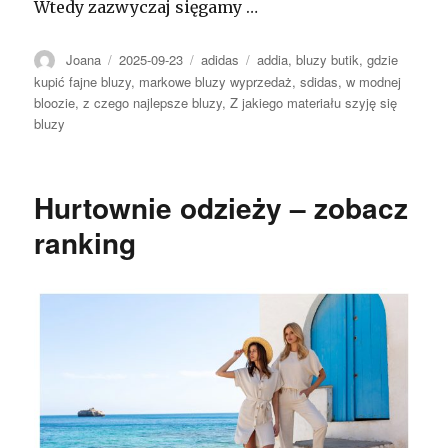
Wtedy zazwyczaj sięgamy …
Autor
Opublikowano
Kategorie
Tagi
Joana
2025-09-23
adidas
addia
,
bluzy butik
,
gdzie
kupić fajne bluzy
,
markowe bluzy wyprzedaż
,
sdidas
,
w modnej
bloozie
,
z czego najlepsze bluzy
,
Z jakiego materiału szyję się
bluzy
Hurtownie odzieży – zobacz
ranking