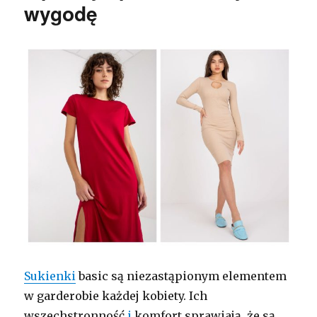
wygodę
Sukienki
basic są niezastąpionym elementem
w garderobie każdej kobiety. Ich
wszechstronność
i
komfort sprawiają, że są