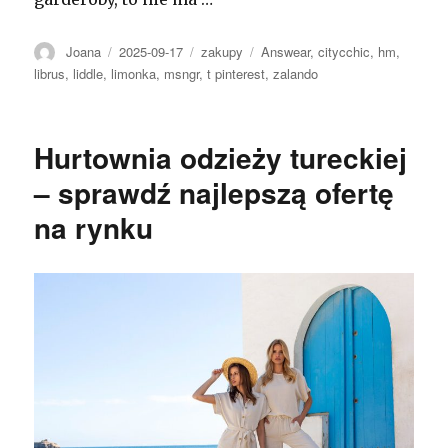
Autor
Opublikowano
Kategorie
Tagi
Joana
2025-09-17
zakupy
Answear
,
citycchic
,
hm
,
librus
,
liddle
,
limonka
,
msngr
,
t pinterest
,
zalando
Hurtownia odzieży tureckiej
– sprawdź najlepszą ofertę
na rynku