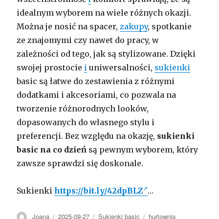
idealnym wyborem na wiele różnych okazji.
Można je nosić na spacer,
zakupy
, spotkanie
ze znajomymi czy nawet do pracy, w
zależności od tego, jak są stylizowane. Dzięki
swojej prostocie
i
uniwersalności,
sukienki
basic są łatwe do zestawienia z różnymi
dodatkami i akcesoriami, co pozwala na
tworzenie różnorodnych looków,
dopasowanych do własnego stylu i
preferencji. Bez względu na okazję,
sukienki
basic na co dzień
są pewnym wyborem, który
zawsze sprawdzi się doskonale.
Sukienki
https://bit.ly/42dpBLZ
…
Autor
Opublikowano
Kategorie
Tagi
Joana
2025-09-27
Sukienki basic
hurtownia