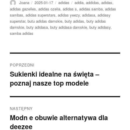
Autor
Opublikowano
Kategorie
Tagi
Joana
2025-01-17
adidas
addia
,
addidas
,
adidas
,
adidas gazelles
,
adidas ozelia
,
adidas s
,
adidas samba
,
adidas
sambas
,
adidas superstars
,
adidas yeezy
,
adidasa
,
adidasy
superstar
,
butu adidas damskie
,
buty adidas
,
buty adidas
damskie
,
buty adidasa
,
buty adidasa damskie
,
buty adidasy
,
samba adidas
Nawigacja
POPRZEDNI
wpisu
Sukienki idealne na święta –
Poprzedni
poznaj nasze top modele
wpis:
NASTĘPNY
Modn e obuwie alternatywa dla
Następny
deezee
wpis: