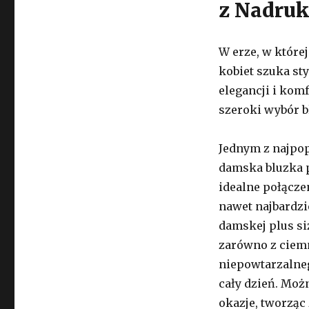
z Nadruk
W erze, w której
kobiet szuka st
elegancji i kom
szeroki wybór b
Jednym z najpop
damska bluzka p
idealne połącze
nawet najbardzi
damskej plus si
zarówno z ciemn
niepowtarzalneg
cały dzień. Możn
okazje, tworząc