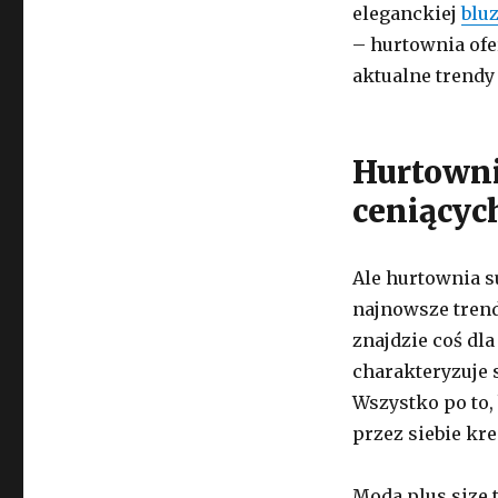
eleganckiej
blu
– hurtownia ofe
aktualne trendy
Hurtowni
ceniącyc
Ale hurtownia s
najnowsze trend
znajdzie coś dl
charakteryzuje 
Wszystko po to,
przez siebie kre
Moda plus size 