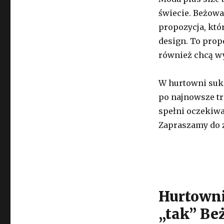
świecie. Beżowa
propozycja, któ
design. To propo
również chcą wy
W hurtowni suki
po najnowsze tr
spełni oczekiwa
Zapraszamy do z
Hurtowni
„tak” Be