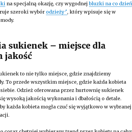
zki
na specjalną okazję, czy wygodnej
bluzki na co dzie
ruje szeroki wybór
odzieży
, który wpisuje się w
 mody.
a sukienek – miejsce dla
h jakość
ukienek to nie tylko miejsce, gdzie znajdziemy
y. To przede wszystkim miejsce, gdzie każda kobieta
a siebie. Odzież oferowana przez hurtownię sukienek
się wysoką jakością wykonania i dbałością o detale.
 by każda kobieta mogła czuć się wyjątkowo w wybranej
acji.
to coraz chętniej wybierany trend przez kobiety na cał