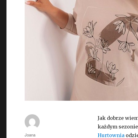
Jak dobrze wiem
każdym sezonie p
Autor
Joana
Hurtownia
odzie