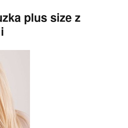
ka plus size z
i