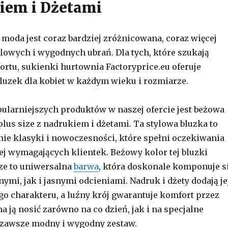
iem i Dżetami
 moda jest coraz bardziej zróżnicowana, coraz więcej
ylowych i wygodnych ubrań. Dla tych, które szukają
fortu, sukienki hurtownia Factoryprice.eu oferuje
luzek dla kobiet w każdym wieku i rozmiarze.
ularniejszych produktów w naszej ofercie jest beżowa
lus size z nadrukiem i dżetami. Ta stylowa bluzka to
nie klasyki i nowoczesności, które spełni oczekiwania
ej wymagających klientek. Beżowy kolor tej bluzki
ze to uniwersalna
barwa
, która doskonale komponuje s
ymi, jak i jasnymi odcieniami. Nadruk i dżety dodają je
o charakteru, a luźny krój gwarantuje komfort przez
a ją nosić zarówno na co dzień, jak i na specjalne
 zawsze modny i wygodny zestaw.