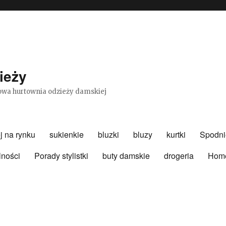
ieży
etowa hurtownia odzieży damskiej
j na rynku
sukienkie
bluzki
bluzy
kurtki
Spodni
lności
Porady stylistki
buty damskie
drogeria
Hom