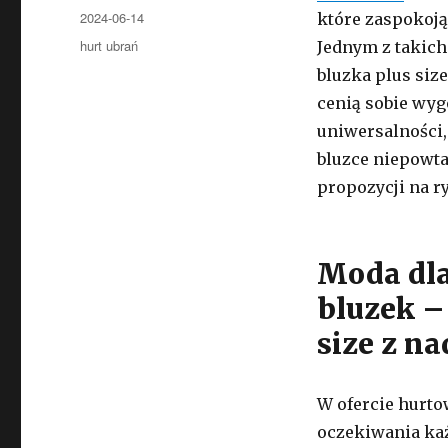
Opublikowano
2024-06-14
które zaspokoją
Kategorie
hurt ubrań
Jednym z takich
bluzka plus siz
cenią sobie wyg
uniwersalności, 
bluzce niepowta
propozycji na r
Moda dla
bluzek –
size z n
W ofercie hurto
oczekiwania każ