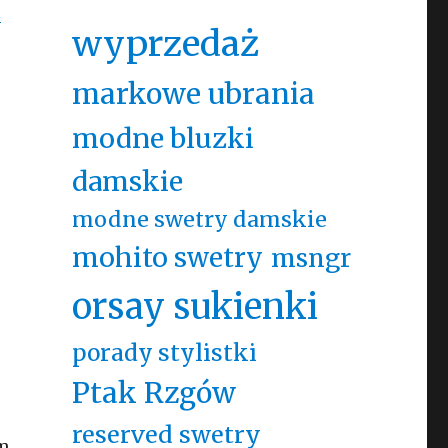
ń
wyprzedaż
markowe ubrania
modne bluzki
damskie
modne swetry damskie
mohito swetry
msngr
orsay sukienki
porady stylistki
Ptak Rzgów
reserved swetry
ym