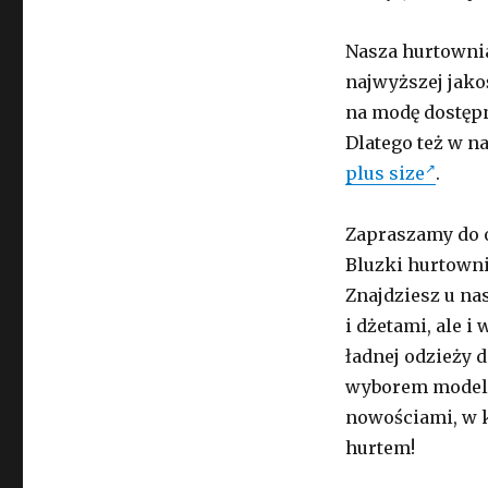
Nasza hurtownia 
najwyższej jak
na modę dostępn
Dlatego też w n
plus size
.
Zapraszamy do o
Bluzki hurtownia
Znajdziesz u na
i dżetami, ale 
ładnej odzieży 
wyborem modeli?
nowościami, w k
hurtem!