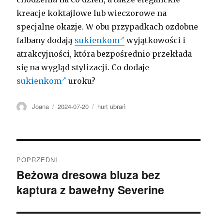
kreacje koktajlowe lub wieczorowe na
specjalne okazje. W obu przypadkach ozdobne
falbany dodają
sukienkom
wyjątkowości i
atrakcyjności, która bezpośrednio przekłada
się na wygląd stylizacji. Co dodaje
sukienkom
uroku?
Autor
Opublikowano
Kategorie
Joana
2024-07-20
hurt ubrań
Nawigacja
POPRZEDNI
wpisu
Beżowa dresowa bluza bez
Poprzedni
kaptura z bawełny Severine
wpis: