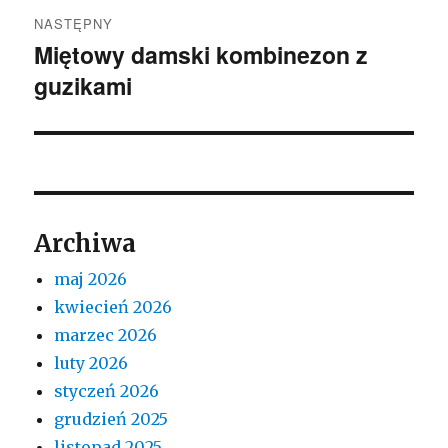
NASTĘPNY
Miętowy damski kombinezon z
Następny
guzikami
wpis:
Archiwa
maj 2026
kwiecień 2026
marzec 2026
luty 2026
styczeń 2026
grudzień 2025
listopad 2025