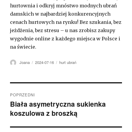
hurtownia i odkryj mnóstwo modnych ubrań
damskich w najbardziej konkurencyjnych
cenach hurtowych na rynku! Bez szukania, bez
jeżdżenia, bez stresu – u nas zrobisz zakupy
wygodnie online z każdego miejsca w Polsce i
na świecie.
Autor
Opublikowano
Kategorie
Joana
2024-07-16
hurt ubrań
Nawigacja
POPRZEDNI
wpisu
Biała asymetryczna sukienka
Poprzedni
koszulowa z broszką
wpis: