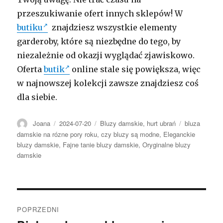
przeszukiwanie ofert innych sklepów! W
butiku
znajdziesz wszystkie elementy
garderoby, które są niezbędne do tego, by
niezależnie od okazji wyglądać zjawiskowo.
Oferta
butik
online stale się powiększa, więc
w najnowszej kolekcji zawsze znajdziesz coś
dla siebie.
Autor
Opublikowano
Kategorie
Tagi
Joana
2024-07-20
Bluzy damskie
,
hurt ubrań
bluza
damskie na rózne pory roku
,
czy bluzy są modne
,
Eleganckie
bluzy damskie
,
Fajne tanie bluzy damskie
,
Oryginalne bluzy
damskie
Nawigacja
POPRZEDNI
wpisu