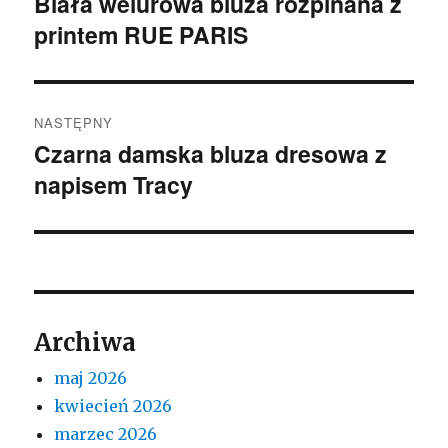
Biała welurowa bluza rozpinana z
Poprzedni
printem RUE PARIS
wpis:
NASTĘPNY
Czarna damska bluza dresowa z
Następny
napisem Tracy
wpis:
Archiwa
maj 2026
kwiecień 2026
marzec 2026