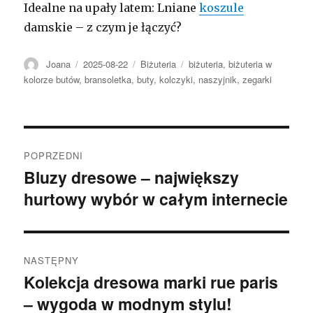
Idealne na upały latem: Lniane
koszule
damskie – z czym je łączyć?
Autor
Opublikowano
Kategorie
Tagi
Joana
2025-08-22
Biżuteria
biżuteria
,
biżuteria w
kolorze butów
,
bransoletka
,
buty
,
kolczyki
,
naszyjnik
,
zegarki
Nawigacja
POPRZEDNI
wpisu
Bluzy dresowe – największy
Poprzedni
hurtowy wybór w całym internecie
wpis:
NASTĘPNY
Kolekcja dresowa marki rue paris
Następny
– wygoda w modnym stylu!
wpis: