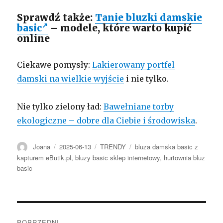
Sprawdź także:
Tanie bluzki damskie
basic
– modele, które warto kupić
online
Ciekawe pomysły:
Lakierowany portfel
damski na wielkie wyjście
i nie tylko.
Nie tylko zielony ład:
Bawełniane torby
ekologiczne – dobre dla Ciebie i środowiska
.
Autor
Opublikowano
Kategorie
Tagi
Joana
2025-06-13
TRENDY
bluza damska basic z
kapturem eButik.pl
,
bluzy basic sklep internetowy
,
hurtownia bluz
basic
Nawigacja
POPRZEDNI