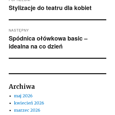
wpisu
Stylizacje do teatru dla kobiet
Poprzedni
wpis:
NASTĘPNY
Spódnica ołówkowa basic –
Następny
idealna na co dzień
wpis:
Archiwa
maj 2026
kwiecień 2026
marzec 2026