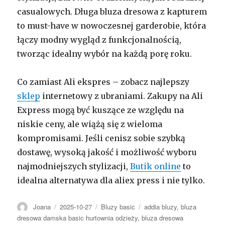
casualowych. Długa bluza dresowa z kapturem
to must-have w nowoczesnej garderobie, która
łączy modny wygląd z funkcjonalnością,
tworząc idealny wybór na każdą porę roku.
Co zamiast Ali ekspres – zobacz najlepszy
sklep
internetowy z ubraniami. Zakupy na Ali
Express mogą być kuszące ze względu na
niskie ceny, ale wiążą się z wieloma
kompromisami. Jeśli cenisz sobie szybką
dostawę, wysoką jakość i możliwość wyboru
najmodniejszych stylizacji,
Butik online
to
idealna alternatywa dla aliex press i nie tylko.
Autor
Opublikowano
Kategorie
Tagi
Joana
2025-10-27
Bluzy basic
addia bluzy
,
bluza
dresowa damska basic hurtownia odzieży
,
bluza dresowa