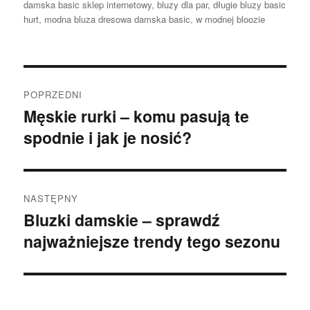
damska basic sklep internetowy
,
bluzy dla par
,
długie bluzy basic
hurt
,
modna bluza dresowa damska basic
,
w modnej bloozie
Nawigacja
POPRZEDNI
wpisu
Męskie rurki – komu pasują te
Poprzedni
spodnie i jak je nosić?
wpis:
NASTĘPNY
Bluzki damskie – sprawdź
Następny
najważniejsze trendy tego sezonu
wpis: