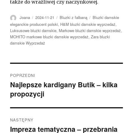
także do wrażliwej czy naczynkowej.
Autor
Opublikowano
Kategorie
Tagi
Joana
2024-11-21
Bluzki z falbaną
Bluzki damskie
eleganckie producent polski
,
H&M bluzki damskie wyprzedaż
,
Luksusowe bluzki damskie
,
Markowe bluzki damskie wyprzedaż
,
MOHITO markowe bluzki damskie wyprzedaż
,
Zara bluzki
damskie Wyprzedaż
Nawigacja
POPRZEDNI
wpisu
Najlepsze kardigany Butik – kilka
Poprzedni
propozycji
wpis:
NASTĘPNY
Impreza tematyczna – przebrania
Następny