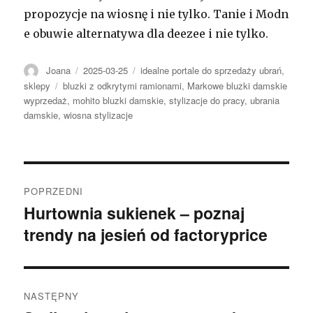
propozycje na wiosnę i nie tylko. Tanie i Modn
e obuwie alternatywa dla deezee i nie tylko.
Autor
Opublikowano
Kategorie
Joana
2025-03-25
idealne portale do sprzedaży ubrań
,
Tagi
sklepy
bluzki z odkrytymi ramionami
,
Markowe bluzki damskie
wyprzedaż
,
mohito bluzki damskie
,
stylizacje do pracy
,
ubrania
damskie
,
wiosna stylizacje
Nawigacja
POPRZEDNI
wpisu
Hurtownia sukienek – poznaj
Poprzedni
trendy na jesień od factoryprice
wpis:
NASTĘPNY