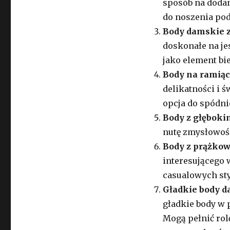
sposób na dodan
do noszenia po
Body damskie 
doskonałe na je
jako element bie
Body na ramią
delikatności i 
opcja do spódni
Body z głęboki
nutę zmysłowośc
Body z prążko
interesującego 
casualowych styl
Gładkie body d
gładkie body w
Mogą pełnić rol