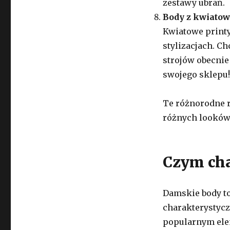
zestawy ubrań.
Body z kwiato
Kwiatowe printy
stylizacjach. C
strojów obecnie
swojego sklepu!
Te różnorodne 
różnych looków
Czym cha
Damskie body to
charakterystycz
popularnym ele