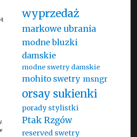
wyprzedaż
są
markowe ubrania
modne bluzki
damskie
modne swetry damskie
mohito swetry
msngr
orsay sukienki
porady stylistki
Ptak Rzgów
.
e
reserved swetry