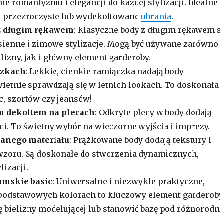
ie romantyzmu i elegancji do każdej stylizacji. Idealne
d przezroczyste lub wydekoltowane
ubrania
.
z długim rękawem
: Klasyczne body z długim rękawem 
sienne i zimowe stylizacje. Mogą być używane zarówno
lizny, jak i główny element garderoby.
czkach
: Lekkie, cienkie ramiączka nadają body
świetnie sprawdzają się w letnich lookach. To doskonała
c, szortów czy jeansów!
m dekoltem na plecach
: Odkryte plecy w body dodają
i. To świetny wybór na wieczorne wyjścia i imprezy.
wanego materiału
: Prążkowane body dodają tekstury i
wzoru. Są doskonałe do stworzenia dynamicznych,
izacji.
amskie basic
: Uniwersalne i niezwykle praktyczne,
 podstawowych kolorach to kluczowy element garderoby
ę bielizny modelującej lub stanowić bazę pod różnorodn