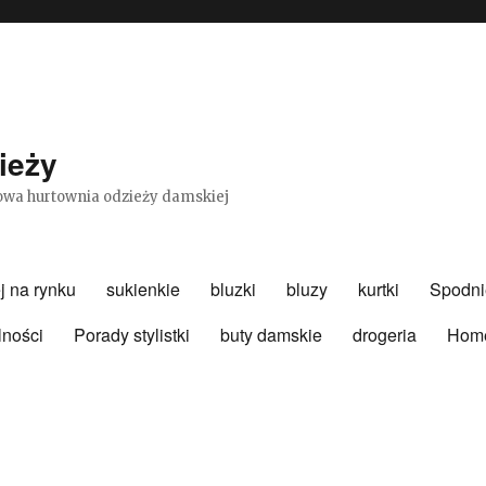
ieży
etowa hurtownia odzieży damskiej
j na rynku
sukienkie
bluzki
bluzy
kurtki
Spodni
lności
Porady stylistki
buty damskie
drogeria
Hom