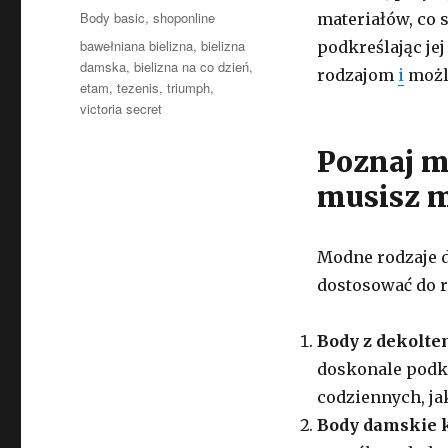
Kategorie
Body basic
,
shoponline
materiałów, co s
Tagi
bawełniana bielizna
,
bielizna
podkreślając jej
damska
,
bielizna na co dzień
,
rodzajom
i
możli
etam
,
tezenis
,
triumph
,
victoria secret
Poznaj m
musisz m
Modne rodzaje 
dostosować do r
Body z dekolte
doskonale podkr
codziennych, jak
Body damskie