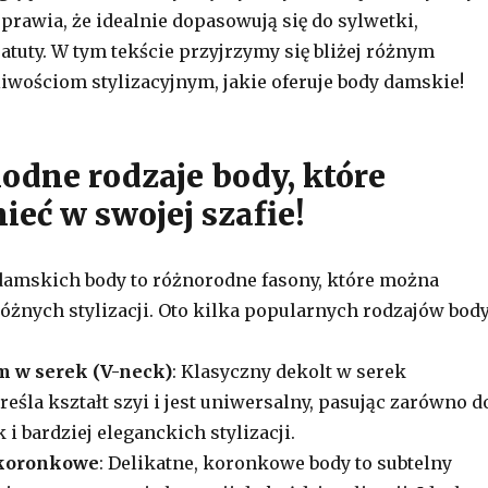
prawia, że idealnie dopasowują się do sylwetki,
 atuty. W tym tekście przyjrzymy się bliżej różnym
wościom stylizacyjnym, jakie oferuje body damskie!
odne rodzaje body, które
ieć w swojej szafie!
damskich body to różnorodne fasony, które można
óżnych stylizacji. Oto kilka popularnych rodzajów body
m w serek (V-neck)
: Klasyczny dekolt w serek
eśla kształt szyi i jest uniwersalny, pasując zarówno d
 i bardziej eleganckich stylizacji.
 koronkowe
: Delikatne, koronkowe body to subtelny