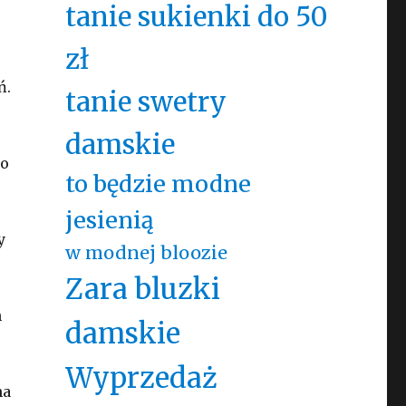
tanie sukienki do 50
zł
ń.
tanie swetry
damskie
do
to będzie modne
jesienią
y
w modnej bloozie
Zara bluzki
h
damskie
Wyprzedaż
na