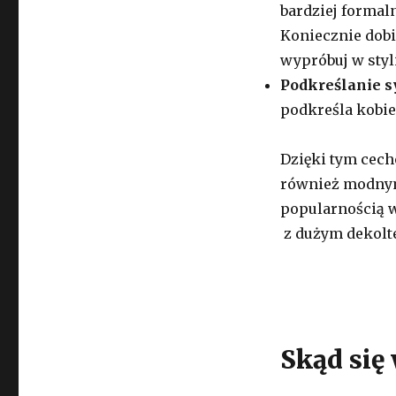
bardziej formaln
Koniecznie dobi
wypróbuj w styli
Podkreślanie s
podkreśla kobie
Dzięki tym cec
również modnym
popularnością w
z dużym dekolte
Skąd się