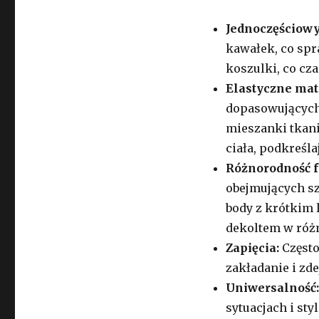
Jednoczęściowy 
kawałek, co spr
koszulki, co cz
Elastyczne mat
dopasowujących 
mieszanki tkani
ciała, podkreślaj
Różnorodność 
obejmujących sz
body z krótkim 
dekoltem w różn
Zapięcia:
Często
zakładanie i zd
Uniwersalność
sytuacjach i sty