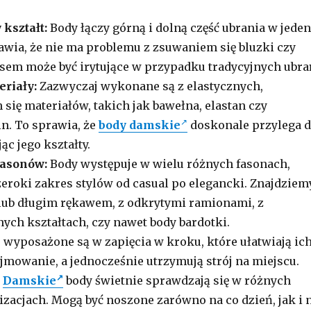
kształt:
Body łączy górną i dolną część ubrania w jeden
awia, że nie ma problemu z zsuwaniem się bluzki czy
asem może być irytujące w przypadku tradycyjnych ubra
eriały:
Zazwyczaj wykonane są z elastycznych,
się materiałów, takich jak bawełna, elastan czy
n. To sprawia, że
body damskie
doskonale przylega 
ąc jego kształty.
fasonów:
Body występuje w wielu różnych fasonach,
eroki zakres stylów od casual po elegancki. Znajdziem
lub długim rękawem, z odkrytymi ramionami, z
ych kształtach, czy nawet body bardotki.
 wyposażone są w zapięcia w kroku, które ułatwiają ic
ejmowanie, a jednocześnie utrzymują strój na miejscu.
:
Damskie
body świetnie sprawdzają się w różnych
lizacjach. Mogą być noszone zarówno na co dzień, jak i 