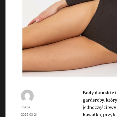
Body damskie
t
garderoby, któr
Autor
Joana
jednoczęściowy 
Opublikowano
2025-03-21
kawałka, przyle