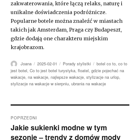
zakwaterowania, które łączą relaks, naturę i
unikalne doświadczenia podróżnicze.
Popularne botele można znaleźć w miastach
takich jak Amsterdam, Praga czy Budapeszt,
gdzie dodają one charakteru miejskim
krajobrazom.
Autor
Opublikowano
Kategorie
Tagi
Joana
2025-02-01
Porady stylistki
botel co to
,
co to
jest botel
,
Co to jest botel turystyka
,
floatel
,
gdzie pojechać na
wakacje
,
na wakacje
,
najlepsze wakacje
,
stylizacje na urlop
,
stylizacje na wakacje w sierpniu
,
ubrania na wakacje
Nawigacja
POPRZEDNI
wpisu
Jakie sukienki modne w tym
Poprzedni
sezonie – trendy z domów mody
wpis: