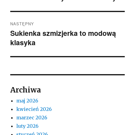
NASTĘPNY
Sukienka szmizjerka to modową
Następny
klasyka
wpis:
Archiwa
maj 2026
kwiecień 2026
marzec 2026
luty 2026
styczeń 2026