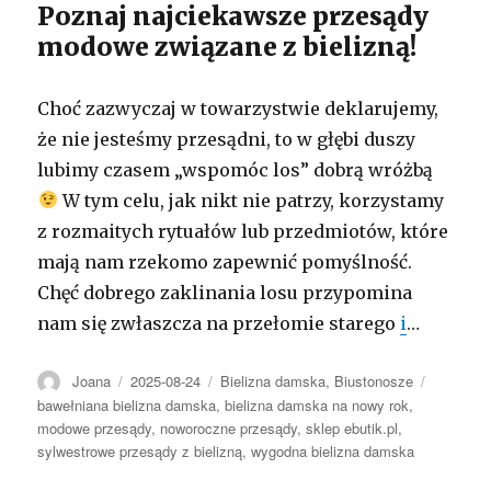
Poznaj najciekawsze przesądy
modowe związane z bielizną!
Choć zazwyczaj w towarzystwie deklarujemy,
że nie jesteśmy przesądni, to w głębi duszy
lubimy czasem „wspomóc los” dobrą wróżbą
W tym celu, jak nikt nie patrzy, korzystamy
z rozmaitych rytuałów lub przedmiotów, które
mają nam rzekomo zapewnić pomyślność.
Chęć dobrego zaklinania losu przypomina
nam się zwłaszcza na przełomie starego
i
…
Autor
Opublikowano
Kategorie
Tagi
Joana
2025-08-24
Bielizna damska
,
Biustonosze
bawełniana bielizna damska
,
bielizna damska na nowy rok
,
modowe przesądy
,
noworoczne przesądy
,
sklep ebutik.pl
,
sylwestrowe przesądy z bielizną
,
wygodna bielizna damska