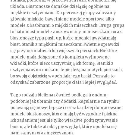
stanika, ponieważ w przeciwnym razie ubranie źle się
układa. Biustonosze damskie dzielą się ogólnie na
miękkie i usztywniane. Do pierwszej grupy zaliczamy
głównie miękkie, bawełniane modele sportowe albo
modele z fiszbinami o miękkich miseczkach. Druga grupa
to natomiast modele z usztywnianymi miseczkami oraz
biustonosze typu push-up, które mocniej uwydatniają
biust. Stanik z miękkimi miseczkami świetnie sprawdzi
się przy normalnych lub większych piersiach. Niektóre
modele mają dołączone do kompletu wyjmowane
wkładki, które nieco usztywniają ich formę. Staniki z
usztywnianymi miskami lepiej leżą na małych piersiach,
bo swoją objętością wypełniają jego braki. Pozwala to
odzyskać zaburzone proporcje ciała i lepiej wyglądać.
Tego rodzaju bielizna również podlega trendom,
podobnie jak ubrania czy dodatki. Regularnie na rynku
pojawiają się nowe, lepsze i coraz bardziej dopracowane
modele biustonoszy, które mają być wygodne i piękne.
Ich zadaniem jest nie tylko właściwe podtrzymywanie
biustu, ale także atrakcyjny wygląd, który spodoba się
nam samym oraz mężczyznom.