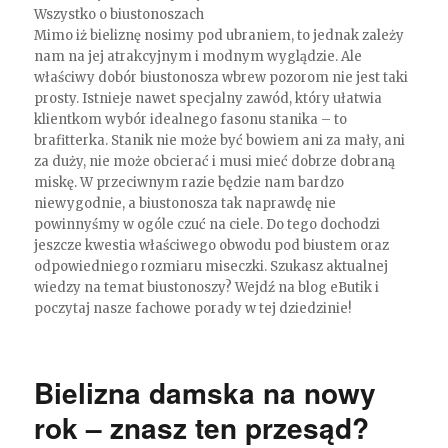
Wszystko o biustonoszach
Mimo iż bieliznę nosimy pod ubraniem, to jednak zależy
nam na jej atrakcyjnym i modnym wyglądzie. Ale
właściwy dobór biustonosza wbrew pozorom nie jest taki
prosty. Istnieje nawet specjalny zawód, który ułatwia
klientkom wybór idealnego fasonu stanika – to
brafitterka. Stanik nie może być bowiem ani za mały, ani
za duży, nie może obcierać i musi mieć dobrze dobraną
miskę. W przeciwnym razie będzie nam bardzo
niewygodnie, a biustonosza tak naprawdę nie
powinnyśmy w ogóle czuć na ciele. Do tego dochodzi
jeszcze kwestia właściwego obwodu pod biustem oraz
odpowiedniego rozmiaru miseczki. Szukasz aktualnej
wiedzy na temat biustonoszy? Wejdź na blog eButik i
poczytaj nasze fachowe porady w tej dziedzinie!
Bielizna damska na nowy
rok – znasz ten przesąd?