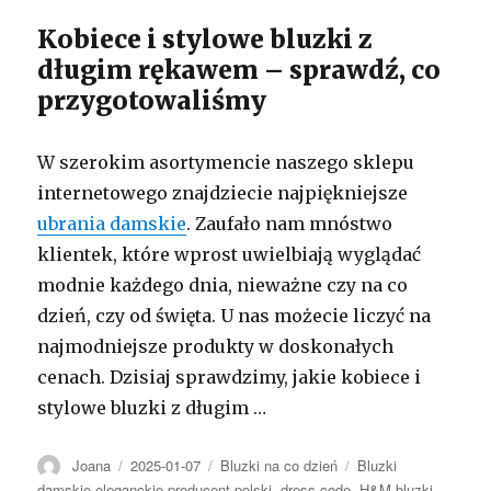
Kobiece i stylowe bluzki z
długim rękawem – sprawdź, co
przygotowaliśmy
W szerokim asortymencie naszego sklepu
internetowego znajdziecie najpiękniejsze
ubrania damskie
. Zaufało nam mnóstwo
klientek, które wprost uwielbiają wyglądać
modnie każdego dnia, nieważne czy na co
dzień, czy od święta. U nas możecie liczyć na
najmodniejsze produkty w doskonałych
cenach. Dzisiaj sprawdzimy, jakie kobiece i
stylowe bluzki z długim …
Autor
Opublikowano
Kategorie
Tagi
Joana
2025-01-07
Bluzki na co dzień
Bluzki
damskie eleganckie producent polski
,
dress code
,
H&M bluzki