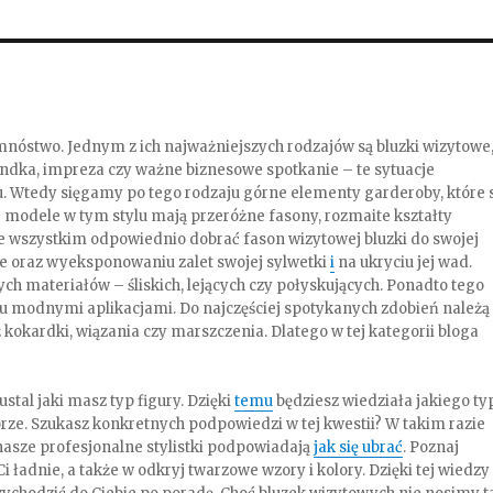
óstwo. Jednym z ich najważniejszych rodzajów są bluzki wizytowe
andka, impreza czy ważne biznesowe spotkanie – te sytuacje
 Wtedy sięgamy po tego rodzaju górne elementy garderoby, które 
e modele w tym stylu mają przeróżne fasony, rozmaite kształty
e wszystkim odpowiednio dobrać fason wizytowej bluzki do swojej
ie oraz wyeksponowaniu zalet swojej sylwetki
i
na ukryciu jej wad.
nych materiałów – śliskich, lejących czy połyskujących. Ponadto tego
u modnymi aplikacjami. Do najczęściej spotykanych zdobień należą
 kokardki, wiązania czy marszczenia. Dlatego w tej kategorii bloga
stal jaki masz typ figury. Dzięki
temu
będziesz wiedziała jakiego ty
orze. Szukasz konkretnych podpowiedzi w tej kwestii? W takim razie
nasze profesjonalne stylistki podpowiadają
jak się ubrać
. Poznaj
 ładnie, a także w odkryj twarzowe wzory i kolory. Dzięki tej wiedzy