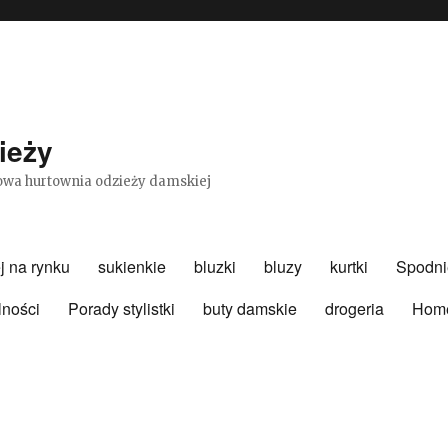
ieży
etowa hurtownia odzieży damskiej
j na rynku
sukienkie
bluzki
bluzy
kurtki
Spodni
lności
Porady stylistki
buty damskie
drogeria
Hom