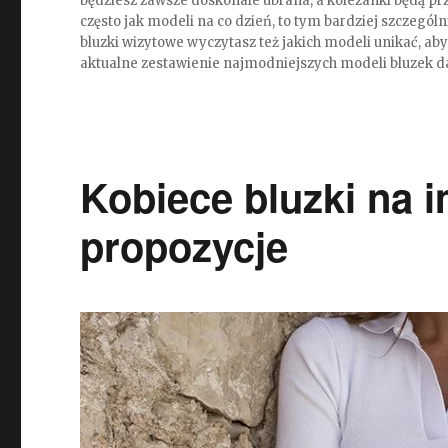
będziesz zawsze doskonale ubrana, a koleżanki będą pr
często jak modeli na co dzień, to tym bardziej szczegól
bluzki wizytowe wyczytasz też jakich modeli unikać, aby
aktualne zestawienie najmodniejszych modeli bluzek 
Kobiece bluzki na 
propozycje