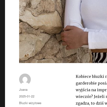
Kobiece bluzki 
garderobie posi
Autor
Joana
wyjścia na impr
Opublikowano
2025-01-22
wieczór? Jeżeli 
Kategorie
Bluzki wizytowe
zgadza, to dziś