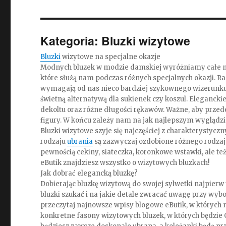
Kategoria:
Bluzki wizytowe
Bluzki
wizytowe na specjalne okazje
Modnych bluzek w modzie damskiej wyróżniamy całe mn
które służą nam podczas różnych specjalnych okazji. R
wymagają od nas nieco bardziej szykownego wizerunku.
świetną alternatywą dla sukienek czy koszul. Elegancki
dekoltu oraz różne długości rękawów. Ważne, aby przed
figury. W końcu zależy nam na jak najlepszym wyglądz
Bluzki wizytowe szyje się najczęściej z charakterystycz
rodzaju
ubrania
są zazwyczaj ozdobione różnego rodzaj
pewnością cekiny, siateczka, koronkowe wstawki, ale też
eButik znajdziesz wszystko o wizytowych bluzkach!
Jak dobrać elegancką bluzkę?
Dobierając bluzkę wizytową do swojej sylwetki najpierw u
bluzki szukać i na jakie detale zwracać uwagę przy wyb
przeczytaj najnowsze wpisy blogowe eButik, w których 
konkretne fasony wizytowych bluzek, w których będzie Ci