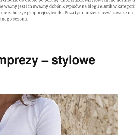
zychodzić do Ciebie po poradę. Choć bluzek wizytowych nie nosimy t
nie ważny jest ich uważny dobór. Z wpisów na blogu eButik w kategori
 nie zaburzyć proporcji sylwetki. Poza tym możesz liczyć zawsze na
danego sezonu.
imprezy – stylowe