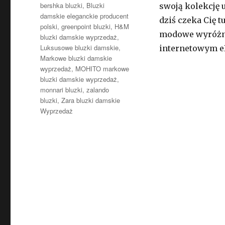
Tagi
bershka bluzki
,
Bluzki
swoją kolekcję 
damskie eleganckie producent
dziś czeka Cię 
polski
,
greenpoint bluzki
,
H&M
modowe wyróżnił
bluzki damskie wyprzedaż
,
Luksusowe bluzki damskie
,
internetowym eB
Markowe bluzki damskie
wyprzedaż
,
MOHITO markowe
bluzki damskie wyprzedaż
,
monnari bluzki
,
zalando
bluzki
,
Zara bluzki damskie
Wyprzedaż