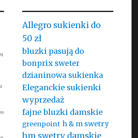
Allegro sukienki do
50 zł
,
bluzki pasują do
są
bonprix sweter
dzianinowa sukienka
Eleganckie sukienki
 z
wyprzedaż
fajne bluzki damskie
pu
h & m swetry
greenpoint
hm swetry damskie