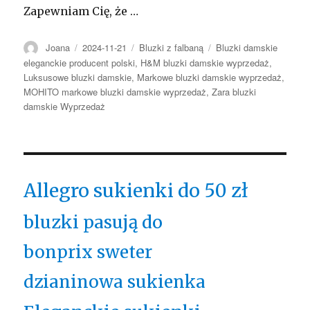
Zapewniam Cię, że …
Autor
Opublikowano
Kategorie
Tagi
Joana
2024-11-21
Bluzki z falbaną
Bluzki damskie
eleganckie producent polski
,
H&M bluzki damskie wyprzedaż
,
Luksusowe bluzki damskie
,
Markowe bluzki damskie wyprzedaż
,
MOHITO markowe bluzki damskie wyprzedaż
,
Zara bluzki
damskie Wyprzedaż
Allegro sukienki do 50 zł
bluzki pasują do
bonprix sweter
dzianinowa sukienka