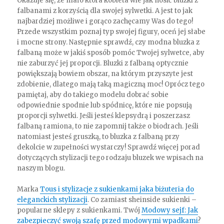
Okazuje się, że mało która kobieta wie jak nosić bluzki z
falbanami z korzyścią dla swojej sylwetki. A jest to jak
najbardziej możliwe i gorąco zachęcamy Was do tego!
Przede wszystkim poznaj typ swojej figury, oceń jej słabe
i mocne strony. Następnie sprawdź, czy modna bluzka z
falbaną może w jakiś sposób pomóc Twojej sylwetce, aby
nie zaburzyć jej proporcji. Bluzki z falbaną optycznie
powiększają bowiem obszar, na którym przyszyte jest
zdobienie, dlatego mają taką magiczną moc! Oprócz tego
pamiętaj, aby do takiego modelu dobrać sobie
odpowiednie spodnie lub spódnicę, które nie popsują
proporcji sylwetki. Jeśli jesteś klepsydrą i poszerzasz
falbaną ramiona, to nie zapomnij także o biodrach. Jeśli
natomiast jesteś gruszką, to bluzka z falbaną przy
dekolcie w zupełności wystarczy! Sprawdź więcej porad
dotyczących stylizacji tego rodzaju bluzek we wpisach na
naszym blogu.
Marka
Tous i stylizacje z sukienkami jaka biżuteria do
eleganckich stylizacji
. Co zamiast sheinside sukienki –
popularne sklepy z sukienkami. Twój
Modowy sejf: Jak
zabezpieczyć swoją szafę przed modowymi wpadkami
?