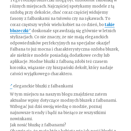
Tego rodzaju bluzeczki mogą być ozdobione falbanką w
różnych miejscach. Najczęściej spotykamy modele z tą
ozdobą przy dekolcie, choć coraz częściej widujemy
fasony z falbankami na tułowiu czy na rękawach. To
coraz częstszy wybór wielu kobiet na co dzień, bo
takie
bluzeczki
doskonale sprawdzają się głównie w letnich
stylizacjach. Co nie znaczy, że nie mają eleganckich
odpowiedników perfekcyjnych na specjalne okazje!
Falbana to już mocna i charakterystyczna ozdoba bluzek,
ale niektóre modele posiadają dodatkowe cechy lub
aplikacje. Modne bluzki z falbaną zdobi też czasem
koronka, wiązanie czy hiszpański dekolt, który nadaje
całości wyjątkowego charakteru.
eleganckie bluzki z falbankami
W tym miejscu na naszym blogu znajdziesz zatem
aktualne wpisy dotyczące modnych bluzek z falbanami.
Wzbogać już dziś swoją wiedzę o modzie, poznaj
najnowsze trendy i bądź na bieżąco ze wszystkimi
nowinkami.
Jak nosić bluzkę z falbanami?