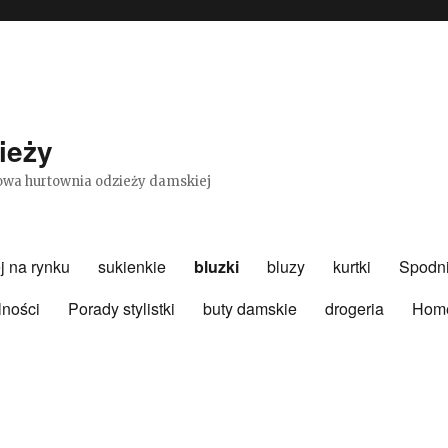
ieży
etowa hurtownia odzieży damskiej
j na rynku
sukienkie
bluzki
bluzy
kurtki
Spodn
lności
Porady stylistki
buty damskie
drogeria
Hom