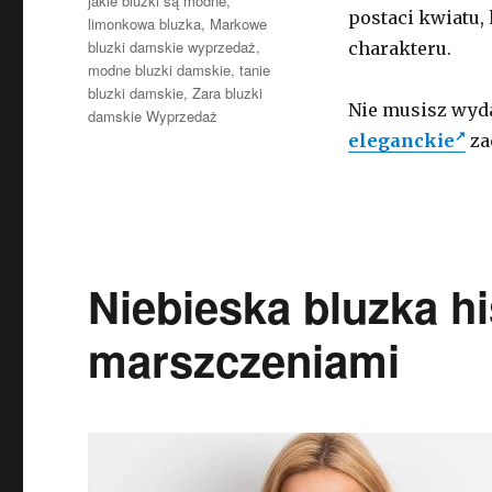
jakie bluzki są modne
,
postaci kwiatu,
limonkowa bluzka
,
Markowe
bluzki damskie wyprzedaż
,
charakteru.
modne bluzki damskie
,
tanie
bluzki damskie
,
Zara bluzki
Nie musisz wyda
damskie Wyprzedaż
eleganckie
za
Niebieska bluzka h
marszczeniami