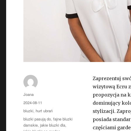
Zaprezentuj swó
wizytową Ecru z
Autor
Joana
propozycja na k
Opublikowano
2024-08-11
dominujący kolo
Kategorie
bluzki
,
hurt ubrań
stylizacji. Zap
Tagi
bluzki pasują do
,
fajne bluzki
posiada standar
damskie
,
jakie bluzki dla
,
częściami garde