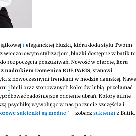
yjątkowej
i
eleganckiej bluzki, która doda stylu Twoim
 wieczorowym stylizacjom, bluzki dostępne w butik to
 do rozpoczęcia poszukiwań. Nowość w ofercie,
Ecru
 z nadrukiem Domenica RUE PARIS
, stanowi
syki z nowoczesnymi trendami w modzie damskej. Nawe
erni
i
bieli oraz stonowanych kolorów lubią przełamać
ypróbować radośniejsze odcienie ubrań. Kolory silnie
zą psychikę wywołując w nas poczucie szczęścia i
lorowe sukienki są modne
– zobacz
sukienki
z Butik.