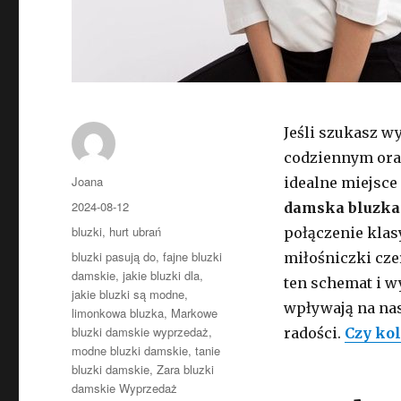
Jeśli szukasz w
codziennym oraz
Autor
Joana
idealne miejsce
Opublikowano
2024-08-12
damska bluzka
Kategorie
bluzki
,
hurt ubrań
połączenie kla
Tagi
bluzki pasują do
,
fajne bluzki
miłośniczki cz
damskie
,
jakie bluzki dla
,
ten schemat i w
jakie bluzki są modne
,
wpływają na nas
limonkowa bluzka
,
Markowe
bluzki damskie wyprzedaż
,
radości.
Czy ko
modne bluzki damskie
,
tanie
bluzki damskie
,
Zara bluzki
damskie Wyprzedaż