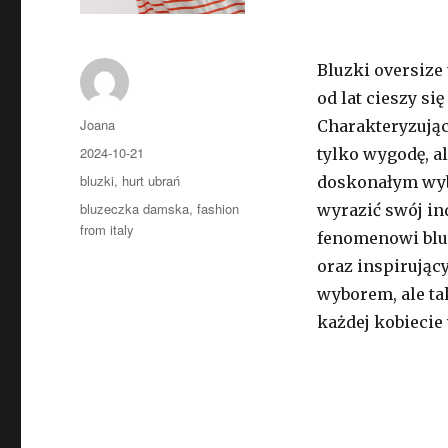
Bluzki oversize
od lat cieszy si
Autor
Joana
Charakteryzując
Opublikowano
2024-10-21
tylko wygodę, a
Kategorie
bluzki
,
hurt ubrań
doskonałym wybo
Tagi
bluzeczka damska
,
fashion
wyrazić swój in
from italy
fenomenowi blu
oraz inspirując
wyborem, ale t
każdej kobiecie