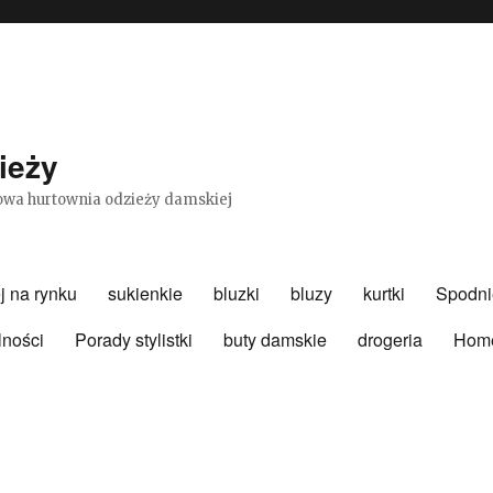
ieży
etowa hurtownia odzieży damskiej
j na rynku
sukienkie
bluzki
bluzy
kurtki
Spodni
lności
Porady stylistki
buty damskie
drogeria
Hom