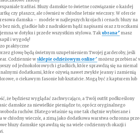
onadczasowe fasony
wspaniale trafiłaś. Bluzy damskie to świetne rozwiązanie o każdej
tkę czy płaszcz, ale również w chłodne letnie wieczory. W ofercie
resowa damska – modele w najlepszych krojach i cenach: bluzy na
ub bez nich, gładkie lub z nadrukiem bądź napisami oraz z troczkami
zyjemna w dotyku i przede wszystkim stylowa. Tak
ubrana
masz
apil i wygodę!
dzo praktyczne
rzez głowę będą świetnym uzupełnieniem Twojej garderoby, jeśli
wear. Codziennie w
s
klepie odzieżowym online
możesz przebierać 
wszy od jednokolorowych i gładkich, które sprawdzą się na niemal
inalnymi dodatkami, które ożywią nawet zwykłe jeansy i zamienią
kolorowe, o ciekawym fasonie lub kształcie. Mogą być z kapturem lub
ść, że będziesz wyglądać zachwycająco, a Twój outfit podkreślony
sic damskie za niewielkie pieniądze to, oprócz oryginalnego
woboda ruchów. Dlatego właśnie są one tak chętnie wybierane i
ka w chłodny wieczór, a zimą jako dodatkowa warstwa ochronna prz
lowe bluzy damskie sprawdzą się na wiele codziennych okazji i
i.