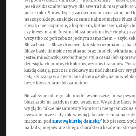
Wygoda w bluzie damskiej – modne ciuchy – kolory, p
Jeżeli szukasz alternatywy dla swetra lub marynarki to 
porze roku. Sprawdzą się zarówno w mroźną zimę pod kur
naszego sklepu znajdziesz same najmodniejsze bluza d
suwak i nierozpinane, z kapturem, kołnierzem, stójką l
czy kieszeniami. Idealna bluza powinna być ciepła, pr
wszystko co potrzeba za jednym zamachem – szyk, seks
Bluza basic – Bluzy dresowe damskie rozpinane są bar
Bluzy basic damskie rozpinane oraz modele wkładane p
jesteś miłośniczką swobodnego stylu casual lub sports
dziesiątkach modnych kolorów, wzorów i fasonów. Począ
każdą okazję, przez te z ciekawymi nadrukami czy oryg
całą stylizację w artystyczne dzieło sztuki, aż po wielo
bez, z kieszeniami lub zamkiem.
Niezależnie od tego jaki model wybierzesz, masz pewno
bluzą zrobi na każdym duże wrażenie. Wygodne bluzy ba
wyglądu, także niesamowity komfort i nieograniczona s
używane przez cały rok: wiosną jako wierzchnia narzut
mrozem, pod
zimową kurtkę damską
lub płaszcz. Sty
nadadzą niepowtarzalnego charakteru każdemu strojow