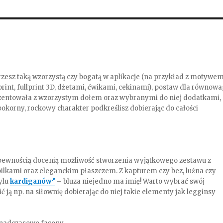
rzesz taką wzorzystą czy bogatą w aplikacje (na przykład z motywe
r print, fullprint 3D, dżetami, ćwikami, cekinami), postaw dla równowa
 prezentowała z wzorzystym dołem oraz wybranymi do niej dodatkami,
pokorny, rockowy charakter podkreślisz dobierając do całości
 z pewnością docenią możliwość stworzenia wyjątkowego zestawu z
ilkami oraz eleganckim płaszczem. Z kapturem czy bez, luźna czy
ylu
kardiganów
– bluza niejedno ma imię! Warto wybrać swój
ć ją np. na siłownię dobierając do niej takie elementy jak legginsy