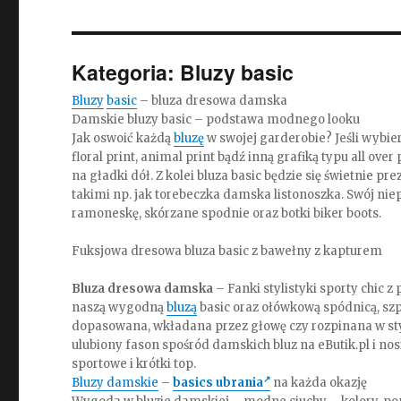
Kategoria:
Bluzy basic
Bluzy
basic
– bluza dresowa damska
Damskie bluzy basic – podstawa modnego looku
Jak oswoić każdą
bluzę
w swojej garderobie? Jeśli wybie
floral print, animal print bądź inną grafiką typu all ove
na gładki dół. Z kolei bluza basic będzie się świetnie
takimi np. jak torebeczka damska listonoszka. Swój nie
ramoneskę, skórzane spodnie oraz botki biker boots.
Fuksjowa dresowa bluza basic z bawełny z kapturem
Bluza dresowa damska
– Fanki stylistyki sporty chic
naszą wygodną
bluzą
basic oraz ołówkową spódnicą, szp
dopasowana, wkładana przez głowę czy rozpinana w st
ulubiony fason spośród damskich bluz na eButik.pl i nosi
sportowe i krótki top.
Bluzy damskie
–
basics ubrania
na każda okazję