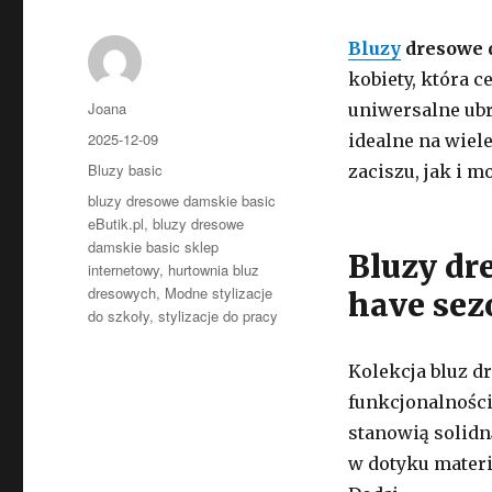
Bluzy
dresowe
kobiety, która 
Autor
Joana
uniwersalne ub
Opublikowano
2025-12-09
idealne na wie
Kategorie
Bluzy basic
zaciszu, jak i m
Tagi
bluzy dresowe damskie basic
eButik.pl
,
bluzy dresowe
damskie basic sklep
Bluzy dr
internetowy
,
hurtownia bluz
dresowych
,
Modne stylizacje
have sez
do szkoły
,
stylizacje do pracy
Kolekcja bluz 
funkcjonalności
stanowią solidn
w dotyku materi