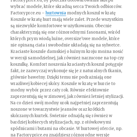
Factoryprice.eu, by podczas dotowarowania sklepu
wybrać modele, które skradną serca Twoich odbiorców.
Factoryprce.eu –
hurtownia
modnych koszul w kratę
Koszule w kratę hurt mają wiele zalet. Przede wszystkim
są niezwykle komfortowe w użytkowaniu. Obecnie
charakteryzują się one różnorodnymi fasonami, wśród
których prym wiodą luźne, oversize’owe modele, które
nie opinaną ciała i swobodnie układają się na sylwetce.
Kraciaste koszule damskiej o luźnym kroju można nosić
w wersji samodzielnej, jak również narzucone na top czy
koszulkę. Komfort noszenia kraciastych koszul potęguje
fakt, że zazwyczaj wykonuje się je z naturalnych tkanin,
głównie bawełny. Dzięki temu nie podrażniają one
wrażliwej kobiecej skóry. Koszule w kratę w hurcie to
modny wybór przez cały rok. Równie efektownie
zaprezentują się w zimowej, jak również letniej stylizacji.
Na co dzień swój modny urok najpełniej zaprezentują
noszone w towarzystwie jeansów oraz krótkich
skórzanych kurtek. Świetnie odnajdą się również w
bardziej kobiecych stylizacjach, np. z ołówkowymi
spódnicami i butami na obcasie. W hurtowej ofercie, np.
na Factoryprice.eu znajdziesz różnorodne wersje