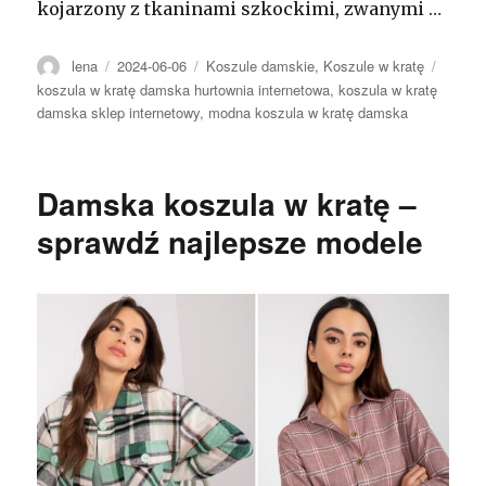
kojarzony z tkaninami szkockimi, zwanymi …
Autor
Opublikowano
Kategorie
Tagi
lena
2024-06-06
Koszule damskie
,
Koszule w kratę
koszula w kratę damska hurtownia internetowa
,
koszula w kratę
damska sklep internetowy
,
modna koszula w kratę damska
Damska koszula w kratę –
sprawdź najlepsze modele