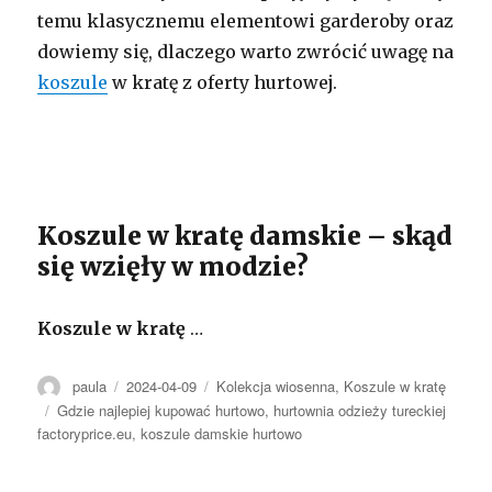
temu klasycznemu elementowi garderoby oraz
dowiemy się, dlaczego warto zwrócić uwagę na
koszule
w kratę z oferty hurtowej.
Koszule w kratę damskie – skąd
się wzięły w modzie?
Koszule w kratę
…
Autor
Opublikowano
Kategorie
paula
2024-04-09
Kolekcja wiosenna
,
Koszule w kratę
Tagi
Gdzie najlepiej kupować hurtowo
,
hurtownia odzieży tureckiej
factoryprice.eu
,
koszule damskie hurtowo