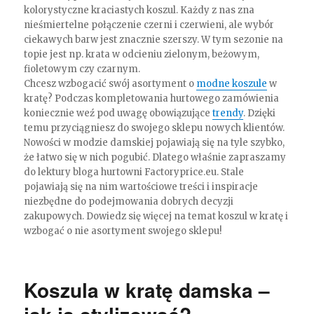
kolorystyczne kraciastych koszul. Każdy z nas zna
nieśmiertelne połączenie czerni i czerwieni, ale wybór
ciekawych barw jest znacznie szerszy. W tym sezonie na
topie jest np. krata w odcieniu zielonym, beżowym,
fioletowym czy czarnym.
Chcesz wzbogacić swój asortyment o
modne koszule
w
kratę? Podczas kompletowania hurtowego zamówienia
koniecznie weź pod uwagę obowiązujące
trendy
. Dzięki
temu przyciągniesz do swojego sklepu nowych klientów.
Nowości w modzie damskiej pojawiają się na tyle szybko,
że łatwo się w nich pogubić. Dlatego właśnie zapraszamy
do lektury bloga hurtowni Factoryprice.eu. Stale
pojawiają się na nim wartościowe treści i inspiracje
niezbędne do podejmowania dobrych decyzji
zakupowych. Dowiedz się więcej na temat koszul w kratę i
wzbogać o nie asortyment swojego sklepu!
Koszula w kratę damska –