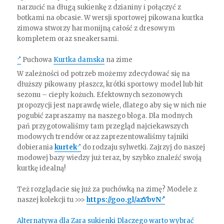
narzucić na długą sukienkę z dzianiny i połączyć z
botkami na obcasie. W wersji sportowej pikowana kurtka
zimowa stworzy harmonijną całość z dresowym
kompletem oraz sneakersami.
Puchowa
Kurtka damska
na zime
W zależności od potrzeb możemy zdecydować się na
dłuższy pikowany płaszcz, krótki sportowy model lub hit
sezonu – ciepły kożuch. Efektownych sezonowych
propozycji jest naprawdę wiele, dlatego aby się w nich nie
pogubić zapraszamy na naszego bloga. Dla modnych
pań przygotowaliśmy tam przegląd najciekawszych
modowych trendów oraz zaprezentowaliśmy tajniki
dobierania
kurtek
do rodzaju sylwetki. Zajrzyj do naszej
modowej bazy wiedzy już teraz, by szybko znaleźć swoją
kurtkę idealną!
Też rozglądacie się już za puchówką na zimę? Modele z
naszej kolekcji tu >>>
https://goo.gl/azYbvN
Alternatywa dla Zara sukienki Dlaczego warto wybrać