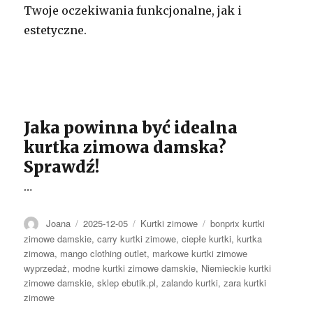
Twoje oczekiwania funkcjonalne, jak i
estetyczne.
Jaka powinna być idealna
kurtka zimowa damska?
Sprawdź!
…
Autor
Opublikowano
Kategorie
Tagi
Joana
2025-12-05
Kurtki zimowe
bonprix kurtki
zimowe damskie
,
carry kurtki zimowe
,
ciepłe kurtki
,
kurtka
zimowa
,
mango clothing outlet
,
markowe kurtki zimowe
wyprzedaż
,
modne kurtki zimowe damskie
,
Niemieckie kurtki
zimowe damskie
,
sklep ebutik.pl
,
zalando kurtki
,
zara kurtki
zimowe