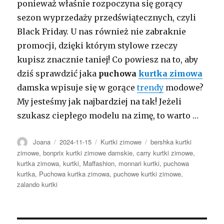
ponieważ właśnie rozpoczyna się gorący
sezon wyprzedaży przedświątecznych, czyli
Black Friday. U nas również nie zabraknie
promocji, dzięki którym stylowe rzeczy
kupisz znacznie taniej! Co powiesz na to, aby
dziś sprawdzić jaka
puchowa
kurtka zimowa
damska wpisuje się w gorące
trendy
modowe?
My jesteśmy jak najbardziej na tak! Jeżeli
szukasz ciepłego modelu na zimę, to warto …
Autor
Opublikowano
Kategorie
Tagi
Joana
2024-11-15
Kurtki zimowe
bershka kurtki
zimowe
,
bonprix kurtki zimowe damskie
,
carry kurtki zimowe
,
kurtka zimowa
,
kurtki
,
Maffashion
,
monnari kurtki
,
puchowa
kurtka
,
Puchowa kurtka zimowa
,
puchowe kurtki zimowe
,
zalando kurtki