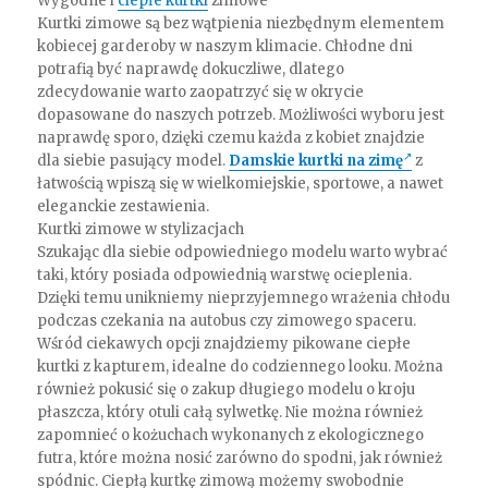
Wygodne i
ciepłe kurtki
zimowe
Kurtki zimowe są bez wątpienia niezbędnym elementem
kobiecej garderoby w naszym klimacie. Chłodne dni
potrafią być naprawdę dokuczliwe, dlatego
zdecydowanie warto zaopatrzyć się w okrycie
dopasowane do naszych potrzeb. Możliwości wyboru jest
naprawdę sporo, dzięki czemu każda z kobiet znajdzie
dla siebie pasujący model.
Damskie kurtki na zimę
z
łatwością wpiszą się w wielkomiejskie, sportowe, a nawet
eleganckie zestawienia.
Kurtki zimowe w stylizacjach
Szukając dla siebie odpowiedniego modelu warto wybrać
taki, który posiada odpowiednią warstwę ocieplenia.
Dzięki temu unikniemy nieprzyjemnego wrażenia chłodu
podczas czekania na autobus czy zimowego spaceru.
Wśród ciekawych opcji znajdziemy pikowane ciepłe
kurtki z kapturem, idealne do codziennego looku. Można
również pokusić się o zakup długiego modelu o kroju
płaszcza, który otuli całą sylwetkę. Nie można również
zapomnieć o kożuchach wykonanych z ekologicznego
futra, które można nosić zarówno do spodni, jak również
spódnic. Ciepłą kurtkę zimową możemy swobodnie