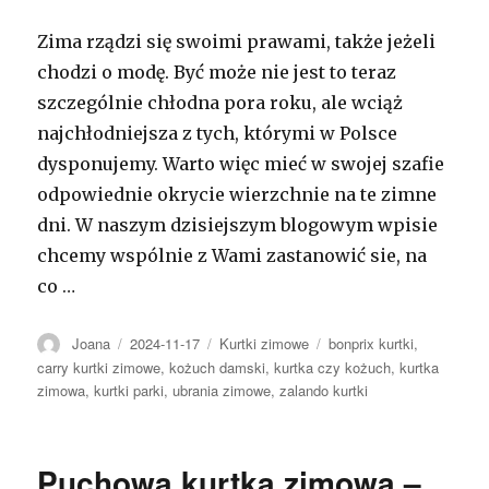
Zima rządzi się swoimi prawami, także jeżeli
chodzi o modę. Być może nie jest to teraz
szczególnie chłodna pora roku, ale wciąż
najchłodniejsza z tych, którymi w Polsce
dysponujemy. Warto więc mieć w swojej szafie
odpowiednie okrycie wierzchnie na te zimne
dni. W naszym dzisiejszym blogowym wpisie
chcemy wspólnie z Wami zastanowić sie, na
co …
Autor
Opublikowano
Kategorie
Tagi
Joana
2024-11-17
Kurtki zimowe
bonprix kurtki
,
carry kurtki zimowe
,
kożuch damski
,
kurtka czy kożuch
,
kurtka
zimowa
,
kurtki parki
,
ubrania zimowe
,
zalando kurtki
Puchowa kurtka zimowa –