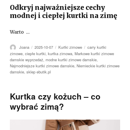
Odkryj najważniejsze cechy
modnej i ciepłej kurtki na zimę
Warto …
Autor
Opublikowano
Kategorie
Tagi
Joana
2025-10-07
Kurtki zimowe
carry kurtki
zimowe
,
ciepłe kurtki
,
kurtka zimowa
,
Markowe kurtki zimowe
damskie wyprzedaż
,
modne kurtki zimowe damskie
,
Najmodniejsze kurtki zimowe damskie
,
Niemieckie kurtki zimowe
damskie
,
sklep ebutik.pl
Kurtka czy kożuch – co
wybrać zimą?