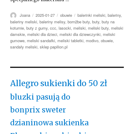
Autor
Opublikowano
Kategorie
Tagi
Joana
2025-01-27
obuwie
balerinki meliski
,
baleriny
,
baleriny meliski
,
baleriny melisy
,
born2be buty
,
buty
,
buty na
koturnie
,
buty z gumy
,
ccc
,
lasocki
,
meliski
,
meliski buty
,
meliski
damskie
,
meliski dla dzieci
,
meliski dla dziewczynki
,
meliski
gumowe
,
meliski sandałki
,
meliski tabletki
,
modivo
,
obuwie
,
sandały meliski
,
sklep papilion.pl
Allegro sukienki do 50 zł
bluzki pasują do
bonprix sweter
dzianinowa sukienka