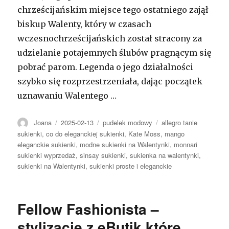
chrześcijańskim miejsce tego ostatniego zajął
biskup Walenty, który w czasach
wczesnochrześcijańskich został stracony za
udzielanie potajemnych ślubów pragnącym się
pobrać parom. Legenda o jego działalności
szybko się rozprzestrzeniała, dając początek
uznawaniu Walentego …
Autor
Opublikowano
Kategorie
Tagi
Joana
2025-02-13
pudelek modowy
allegro tanie
sukienki
,
co do eleganckiej sukienki
,
Kate Moss
,
mango
eleganckie sukienki
,
modne sukienki na Walentynki
,
monnari
sukienki wyprzedaż
,
sinsay sukienki
,
sukienka na walentynki
,
sukienki na Walentynki
,
sukienki proste i eleganckie
Fellow Fashionista –
stylizacje z eButik które