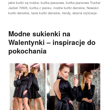
jakie kurtki są modne
,
kurtka jeansowa
,
kurtka jeansowa Trucker
Jacket 70505
,
kurtka z jeansu
,
modne kurtki damskie
,
Nowości
kurtki damskie
,
tanie kurtki damskie
,
trendy
,
wiosna stylizacje
Modne sukienki na
Walentynki – inspiracje do
pokochania