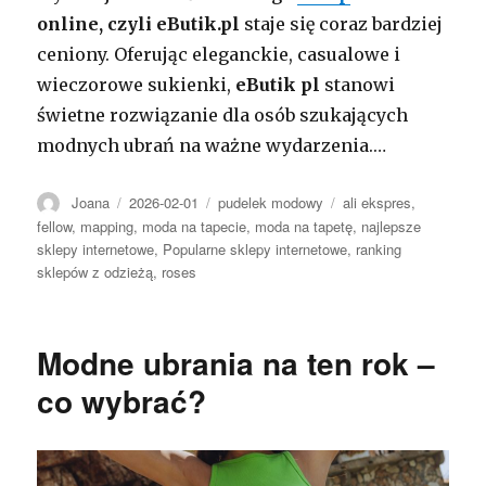
online, czyli eButik.pl
staje się coraz bardziej
ceniony. Oferując eleganckie, casualowe i
wieczorowe sukienki,
eButik pl
stanowi
świetne rozwiązanie dla osób szukających
modnych ubrań na ważne wydarzenia.…
Autor
Opublikowano
Kategorie
Tagi
Joana
2026-02-01
pudelek modowy
ali ekspres
,
fellow
,
mapping
,
moda na tapecie
,
moda na tapetę
,
najlepsze
sklepy internetowe
,
Popularne sklepy internetowe
,
ranking
sklepów z odzieżą
,
roses
Modne ubrania na ten rok –
co wybrać?