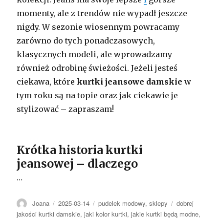
momenty, ale z trendów nie wypadł jeszcze
nigdy. W sezonie wiosennym powracamy
zarówno do tych ponadczasowych,
klasycznych modeli, ale wprowadzamy
również odrobinę świeżości. Jeżeli jesteś
ciekawa, które
kurtki jeansowe damskie
w
tym roku są na topie oraz jak ciekawie je
stylizować – zapraszam!
Krótka historia kurtki
jeansowej – dlaczego
…
Autor
Opublikowano
Kategorie
Tagi
Joana
2025-03-14
pudelek modowy
,
sklepy
dobrej
jakości kurtki damskie
,
jaki kolor kurtki
,
jakie kurtki będą modne
,