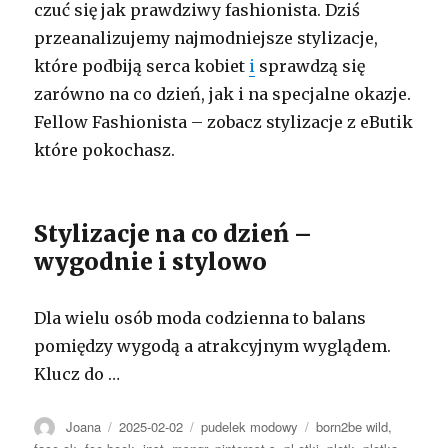
czuć się jak prawdziwy fashionista. Dziś
przeanalizujemy najmodniejsze stylizacje,
które podbiją serca kobiet
i
sprawdzą się
zarówno na co dzień, jak i na specjalne okazje.
Fellow Fashionista – zobacz stylizacje z eButik
które pokochasz.
Stylizacje na co dzień –
wygodnie i stylowo
Dla wielu osób moda codzienna to balans
pomiędzy wygodą a atrakcyjnym wyglądem.
Klucz do …
Autor
Opublikowano
Kategorie
Tagi
Joana
2025-02-02
pudelek modowy
born2be wild
,