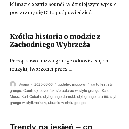
klimacie Seattle Sound? W dzisiejszym wpisie
postaramy się Ci to podpowiedzieć.
Krótka historia o modzie z
Zachodniego Wybrzeża
Początkowo nazwa grunge odnosiła się do
muzyki, tworzonej przez …
Autor
Opublikowano
Kategorie
Tagi
Joana
2025-08-03
pudelek modowy
co to jest styl
grunge
,
Courtney Love
,
jak się ubierać w stylu grunge
,
Kate
Moss
,
Kurt Cobain
,
styl grunge damski
,
styl grunge lata 90
,
styl
grunge w stylizacjach
,
ubrania w stylu grunge
Trendy na jesień – co