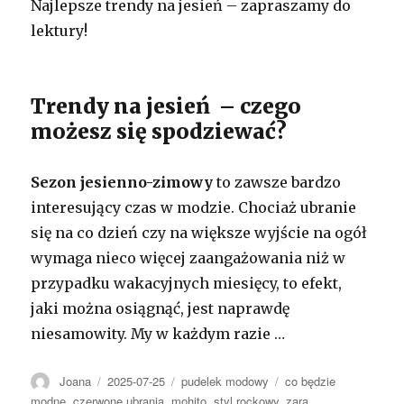
Najlepsze trendy na jesień – zapraszamy do
lektury!
Trendy na jesień – czego
możesz się spodziewać?
Sezon jesienno-zimowy
to zawsze bardzo
interesujący czas w modzie. Chociaż ubranie
się na co dzień czy na większe wyjście na ogół
wymaga nieco więcej zaangażowania niż w
przypadku wakacyjnych miesięcy, to efekt,
jaki można osiągnąć, jest naprawdę
niesamowity. My w każdym razie …
Autor
Opublikowano
Kategorie
Tagi
Joana
2025-07-25
pudelek modowy
co będzie
modne
,
czerwone ubrania
,
mohito
,
styl rockowy
,
zara