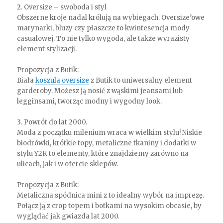
2. Oversize – swoboda i styl
Obszerne kroje nadal królują na wybiegach. Oversize’owe
marynarki, bluzy czy płaszcze to kwintesencja mody
casualowej. To nie tylko wygoda, ale także wyrazisty
element stylizacji.
Propozycja z Butik:
Biała
koszula oversize
z Butik to uniwersalny element
garderoby. Możesz ją nosić z wąskimi jeansami lub
legginsami, tworząc modny i wygodny look.
3. Powrót do lat 2000.
Moda z początku milenium wraca w wielkim stylu! Niskie
biodrówki, krótkie topy, metaliczne tkaniny i dodatki w
stylu Y2K to elementy, które znajdziemy zarówno na
ulicach, jak i w ofercie sklepów.
Propozycja z Butik:
Metaliczna spódnica mini z to idealny wybór na imprezę.
Połącz ją z crop topem i botkami na wysokim obcasie, by
wyglądać jak gwiazda lat 2000.