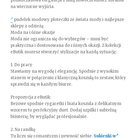
ponadczasowa elegancja z nutą nowoczesności. Idealna
na wieczorne wyjścia.
pudelek modowy ploteczki ze świata mody i najlepsze
sklepy z odzieżą
Moda na różne okazje
Moda nie ogranicza się do wybiegów – musi być
praktyczna i dostosowana do różnych okazji. Z kolekcji
eButik możesz stworzyć stylizacje na każdą sytuację:
1. Do pracy
Stawiamy na wygodę i elegancję. Spodnie z wysokim
stanem w połączeniu z klasyczną koszulą to zestaw, który
sprawdzi się w każdym biurze.
Propozycja z eButik:
Beżowe spodnie cygaretki i biała koszula z delikatnym
wzorem to perfekcyjny duet. Dodaj szpilki i subtelną
biżuterię, by wyglądać profesjonalnie.
2. Na randkę
Tu liczy się romantyzm i pewność siebie.
Sukienki w