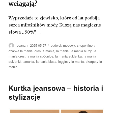
wciągają?
Wyprzedaże to zjawisko, które od lat podbija
serca miłośników mody. Kuszą nas magiczne
słowa „-50%”, …
Autor
Opublikowano
Kategorie
Tagi
Joana
2025-05-27
pudelek modowy
,
shoponline
czapka la mania
,
dres la mania
,
la mania
,
la mania bluzy
,
la
mania dres
,
la mania spódnice
,
la mania sukienka
,
la mania
sukienki
,
lamania
,
lamania bluza
,
legginsy la mania
,
skarpety la
mania
Kurtka jeansowa – historia i
stylizacje