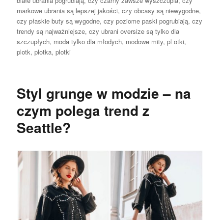
białe ubrania pogrubiają
,
czy czarny zawsze wyszczupla
,
czy
markowe ubrania są lepszej jakości
,
czy obcasy są niewygodne
,
czy płaskie buty są wygodne
,
czy poziome paski pogrubiają
,
czy
trendy są najważniejsze
,
czy ubrani oversize są tylko dla
szczupłych
,
moda tylko dla młodych
,
modowe mity
,
pl otki
,
plotk
,
plotka
,
plotki
Styl grunge w modzie – na
czym polega trend z
Seattle?