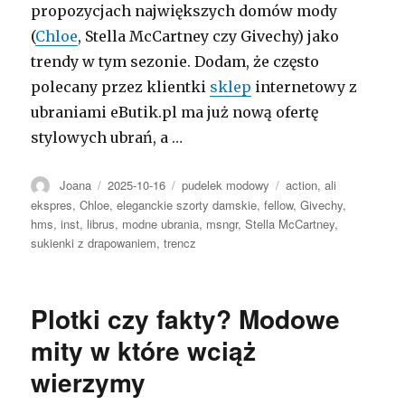
propozycjach największych domów mody
(
Chloe
, Stella McCartney czy Givechy) jako
trendy w tym sezonie. Dodam, że często
polecany przez klientki
sklep
internetowy z
ubraniami eButik.pl ma już nową ofertę
stylowych ubrań, a …
Autor
Opublikowano
Kategorie
Tagi
Joana
2025-10-16
pudelek modowy
action
,
ali
ekspres
,
Chloe
,
eleganckie szorty damskie
,
fellow
,
Givechy
,
hms
,
inst
,
librus
,
modne ubrania
,
msngr
,
Stella McCartney
,
sukienki z drapowaniem
,
trencz
Plotki czy fakty? Modowe
mity w które wciąż
wierzymy