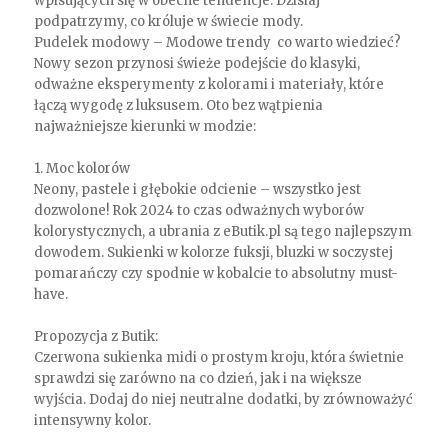
wpisujących się w obecne tendencje. Dzisiaj
podpatrzymy, co króluje w świecie mody.
Pudelek modowy – Modowe trendy co warto wiedzieć?
Nowy sezon przynosi świeże podejście do klasyki,
odważne eksperymenty z kolorami i materiały, które
łączą wygodę z luksusem. Oto bez wątpienia
najważniejsze kierunki w modzie:
1. Moc kolorów
Neony, pastele i głębokie odcienie – wszystko jest
dozwolone! Rok 2024 to czas odważnych wyborów
kolorystycznych, a ubrania z eButik.pl są tego najlepszym
dowodem. Sukienki w kolorze fuksji, bluzki w soczystej
pomarańczy czy spodnie w kobalcie to absolutny must-
have.
Propozycja z Butik:
Czerwona sukienka midi o prostym kroju, która świetnie
sprawdzi się zarówno na co dzień, jak i na większe
wyjścia. Dodaj do niej neutralne dodatki, by zrównoważyć
intensywny kolor.