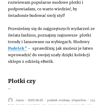
rozwiewam popularne modowe plotki i
podpowiadam, co warto wiedzieć, by
świadomie budować swój styl!
Przenieśmy się do najgorętszych wydarzeń ze
świata fashion, poznajmy najnowsze plotki
trendy i lansowane na wybiegach. Modowy
Pudelek
– sprawdźmy, jak możesz je łatwo
wprowadzić do swojej szafy dzięki kolekcji
sklepu z odzieżą eButik.
Plotki czy
…
Autor
Opublikowano
Kategorie
Tagi
Joana
2025-08-25
pudelek modowy
,
shoponline
czy