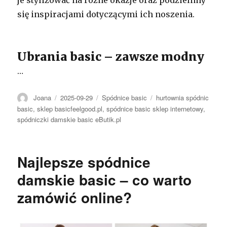
się inspiracjami dotyczącymi ich noszenia.
Ubrania basic – zawsze modny
…
Autor
Opublikowano
Kategorie
Tagi
Joana
2025-09-29
Spódnice basic
hurtownia spódnic
basic
,
sklep basicfeelgood.pl
,
spódnice basic sklep internetowy
,
spódniczki damskie basic eButik.pl
Najlepsze spódnice
damskie basic – co warto
zamówić online?