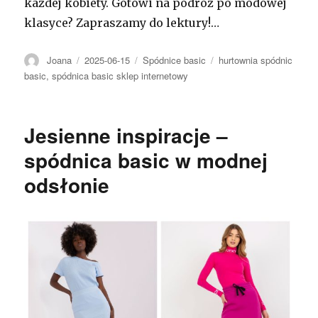
każdej kobiety. Gotowi na podróż po modowej
klasyce? Zapraszamy do lektury!…
Autor
Opublikowano
Kategorie
Tagi
Joana
2025-06-15
Spódnice basic
hurtownia spódnic
basic
,
spódnica basic sklep internetowy
Jesienne inspiracje –
spódnica basic w modnej
odsłonie