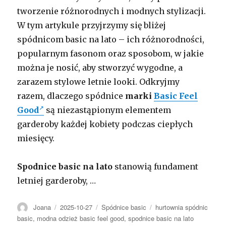
tworzenie różnorodnych i modnych stylizacji.
W tym artykule przyjrzymy się bliżej
spódnicom basic na lato – ich różnorodności,
popularnym fasonom oraz sposobom, w jakie
można je nosić, aby stworzyć wygodne, a
zarazem stylowe letnie looki. Odkryjmy
razem, dlaczego spódnice
marki
Basic Feel
Good
są niezastąpionym elementem
garderoby każdej kobiety podczas ciepłych
miesięcy.
Spodnice basic na lato
stanowią fundament
letniej garderoby, …
Autor
Opublikowano
Kategorie
Tagi
Joana
2025-10-27
Spódnice basic
hurtownia spódnic
basic
,
modna odzież basic feel good
,
spodnice basic na lato