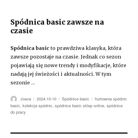
Spódnica basic zawsze na
czasie
Spódnica basic
to prawdziwa klasyka, która
zawsze pozostaje na czasie. Jednak co sezon
pojawiają się nowe trendy i modyfikacje, które
nadają jej świeżości i aktualności. W tym
sezonie …
Autor
Opublikowano
Kategorie
Tagi
Joana
2024-10-10
Spódnice basic
hurtownia spódnic
basic
,
kolekcja spódnic
,
spódnica basic sklep online
,
spódnice
do pracy