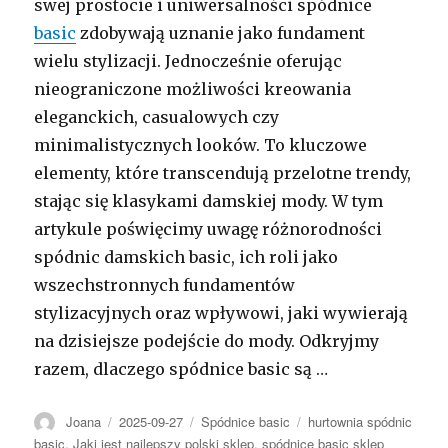
swej prostocie i uniwersalności spódnice
basic
zdobywają uznanie jako fundament
wielu stylizacji. Jednocześnie oferując
nieograniczone możliwości kreowania
eleganckich, casualowych czy
minimalistycznych looków. To kluczowe
elementy, które transcendują przelotne trendy,
stając się klasykami damskiej mody. W tym
artykule poświęcimy uwagę różnorodności
spódnic damskich basic, ich roli jako
wszechstronnych fundamentów
stylizacyjnych oraz wpływowi, jaki wywierają
na dzisiejsze podejście do mody. Odkryjmy
razem, dlaczego spódnice basic są …
Autor
Opublikowano
Kategorie
Tagi
Joana
2025-09-27
Spódnice basic
hurtownia spódnic
basic
,
Jaki jest najlepszy polski sklep
,
spódnice basic sklep