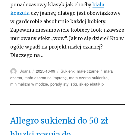
ponadczasowy klasyk jak choćby
biała
koszula
czy jeansy, dlatego jest obowiązkowy
w garderobie absolutnie każdej kobiety.
Zapewnia niesamowicie kobiecy look i zawsze
murowany efekt „wow”. Jak to się dzieje? Kto w
ogóle wpadł na projekt małej czarnej?
Dlaczego na …
Autor
Opublikowano
Kategorie
Tagi
Joana
2025-10-09
Sukienki małe czarne
mała
czarna
,
mała czarna na imprezę
,
mała czarna sukienka
,
minimalizm w modzie
,
porady stylistki
,
sklep ebutik.pl
Allegro sukienki do 50 zł
bluzki pasują do