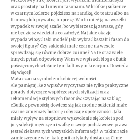
wieczorowy strój kobiet i jest wyrazem triumfu klasyki
oraz prostoty nad innymi fasonami. W krótkiej sukience
w czarnym kolorze pójdziesz na randkę, do teatru albo na
firmową lub prywatną imprezę. Warto mieć ją na wszelki
wypadek w swojej szafie, bo wybierzesz ją zawsze, gdy
nie będziesz wiedziała co założyć. Na jakie okazje
wypada włożyć taki model? Jaki wybrać kształt i fason do
swojej figury? Czy sukienki małe czarne na wesele
sprawdzają się równie dobrze co inne? Na te oraz wiele
innych pytań odpowiemy Wam we wpisach blogu eButik
poświęconych właśnie tym kultowym kreacjom. Dowiedz
się więcej!
Mała czarna symbolem kobiecej wolności
Ale pamiętaj, że z wpisów wyczytasz nie tylko praktyczne
porady dotyczące współczesnych stylizacji oraz
rekomendacje stylowych fasonów. Czytając nasz blog
eButik z pewnością dowiesz się jak modne sukienki małe
czarne zmieniały historię i obyczaje społeczności. Jaki
miały wpływ na stopniowe wyzwolenie się kobiet spod
jurysdykcji mężczyzn i walkę o swoje podstawowe prawa.
Jesteś ciekawa tych wszystkich informacji? W takim razie
zamieszczone w tej kategorii artykuły dostarczą Ci nie