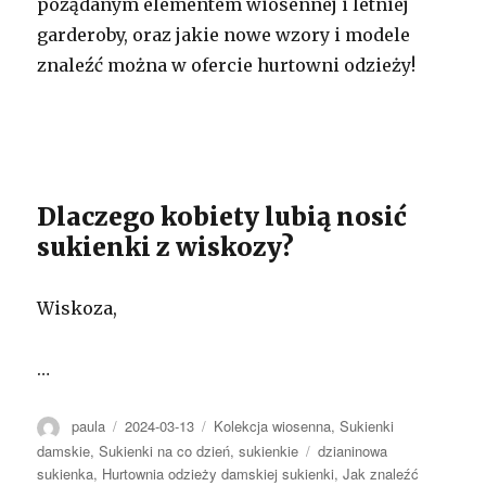
pożądanym elementem wiosennej i letniej
garderoby, oraz jakie nowe wzory i modele
znaleźć można w ofercie hurtowni odzieży!
Dlaczego kobiety lubią nosić
sukienki z wiskozy?
Wiskoza,
…
Autor
Opublikowano
Kategorie
paula
2024-03-13
Kolekcja wiosenna
,
Sukienki
Tagi
damskie
,
Sukienki na co dzień
,
sukienkie
dzianinowa
sukienka
,
Hurtownia odzieży damskiej sukienki
,
Jak znaleźć