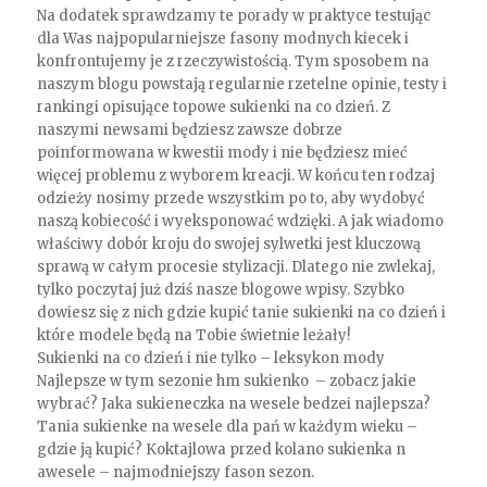
Na dodatek sprawdzamy te porady w praktyce testując
dla Was najpopularniejsze fasony modnych kiecek i
konfrontujemy je z rzeczywistością. Tym sposobem na
naszym blogu powstają regularnie rzetelne opinie, testy i
rankingi opisujące topowe sukienki na co dzień. Z
naszymi newsami będziesz zawsze dobrze
poinformowana w kwestii mody i nie będziesz mieć
więcej problemu z wyborem kreacji. W końcu ten rodzaj
odzieży nosimy przede wszystkim po to, aby wydobyć
naszą kobiecość i wyeksponować wdzięki. A jak wiadomo
właściwy dobór kroju do swojej sylwetki jest kluczową
sprawą w całym procesie stylizacji. Dlatego nie zwlekaj,
tylko poczytaj już dziś nasze blogowe wpisy. Szybko
dowiesz się z nich gdzie kupić tanie sukienki na co dzień i
które modele będą na Tobie świetnie leżały!
Sukienki na co dzień i nie tylko – leksykon mody
Najlepsze w tym sezonie hm sukienko – zobacz jakie
wybrać? Jaka sukieneczka na wesele bedzei najlepsza?
Tania sukienke na wesele dla pań w każdym wieku –
gdzie ją kupić? Koktajlowa przed kolano sukienka n
awesele – najmodniejszy fason sezon.