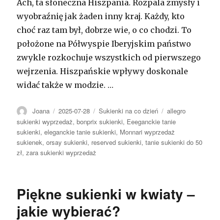
Ach, ta słoneczna Hiszpania. Rozpala zmysły i
wyobraźnię jak żaden inny kraj. Każdy, kto
choć raz tam był, dobrze wie, o co chodzi. To
położone na Półwyspie Iberyjskim państwo
zwykle rozkochuje wszystkich od pierwszego
wejrzenia. Hiszpańskie wpływy doskonale
widać także w modzie. …
Autor
Opublikowano
Kategorie
Tagi
Joana
2025-07-28
Sukienki na co dzień
allegro
sukienki wyprzedaż
,
bonprix sukienki
,
Eeeganckie tanie
sukienki
,
eleganckie tanie sukienki
,
Monnari wyprzedaż
sukienek
,
orsay sukienki
,
reserved sukienki
,
tanie sukienki do 50
zł
,
zara sukienki wyprzedaż
Piękne sukienki w kwiaty –
jakie wybierać?