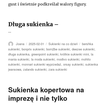
gust i świetnie podkreślał walory figury.
Długa sukienka –
…
Autor
Opublikowano
Kategorie
Tagi
Joana
2025-02-01
Sukienki na co dzień
bershka
sukienki
,
bonprix sukienki
,
born2be sukienki
,
deezee sukienki
,
długa sukienka
,
greenpoint sukienki
,
krótkie sukienki mini
,
la
mania sukienki
,
la moda sukienki
,
modivo sukienki
,
mohito
sukienki
,
monnari sukienki wyprzedaż
,
orsay sukienki
,
sukienka
jeansowa
,
zalando sukienki
,
zara sukienki
Sukienka kopertowa na
imprezę i nie tylko