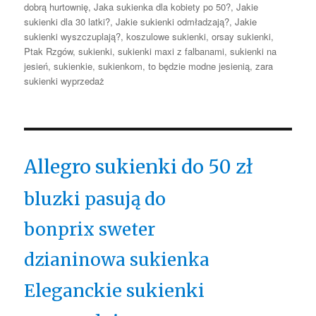
dobrą hurtownię
,
Jaka sukienka dla kobiety po 50?
,
Jakie
sukienki dla 30 latki?
,
Jakie sukienki odmładzają?
,
Jakie
sukienki wyszczuplają?
,
koszulowe sukienki
,
orsay sukienki
,
Ptak Rzgów
,
sukienki
,
sukienki maxi z falbanami
,
sukienki na
jesień
,
sukienkie
,
sukienkom
,
to będzie modne jesienią
,
zara
sukienki wyprzedaż
Allegro sukienki do 50 zł
bluzki pasują do
bonprix sweter
dzianinowa sukienka
Eleganckie sukienki