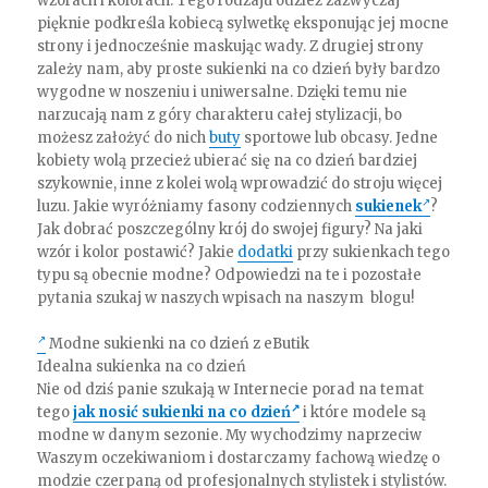
wzorach i kolorach. Tego rodzaju odzież zazwyczaj
pięknie podkreśla kobiecą sylwetkę eksponując jej mocne
strony i jednocześnie maskując wady. Z drugiej strony
zależy nam, aby proste sukienki na co dzień były bardzo
wygodne w noszeniu i uniwersalne. Dzięki temu nie
narzucają nam z góry charakteru całej stylizacji, bo
możesz założyć do nich
buty
sportowe lub obcasy. Jedne
kobiety wolą przecież ubierać się na co dzień bardziej
szykownie, inne z kolei wolą wprowadzić do stroju więcej
luzu. Jakie wyróżniamy fasony codziennych
sukienek
?
Jak dobrać poszczególny krój do swojej figury? Na jaki
wzór i kolor postawić? Jakie
dodatki
przy sukienkach tego
typu są obecnie modne? Odpowiedzi na te i pozostałe
pytania szukaj w naszych wpisach na naszym blogu!
Modne sukienki na co dzień z eButik
Idealna sukienka na co dzień
Nie od dziś panie szukają w Internecie porad na temat
tego
jak nosić sukienki na co dzień
i które modele są
modne w danym sezonie. My wychodzimy naprzeciw
Waszym oczekiwaniom i dostarczamy fachową wiedzę o
modzie czerpaną od profesjonalnych stylistek i stylistów.