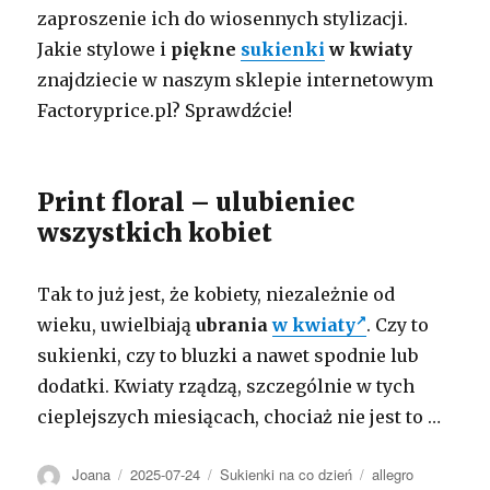
zaproszenie ich do wiosennych stylizacji.
Jakie stylowe i
piękne
sukienki
w kwiaty
znajdziecie w naszym sklepie internetowym
Factoryprice.pl? Sprawdźcie!
Print floral – ulubieniec
wszystkich kobiet
Tak to już jest, że kobiety, niezależnie od
wieku, uwielbiają
ubrania
w kwiaty
. Czy to
sukienki, czy to bluzki a nawet spodnie lub
dodatki. Kwiaty rządzą, szczególnie w tych
cieplejszych miesiącach, chociaż nie jest to …
Autor
Opublikowano
Kategorie
Tagi
Joana
2025-07-24
Sukienki na co dzień
allegro