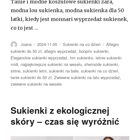
Tanie i modne koszulowe sukienki zara,
modna lou sukienka, modna sukienka dla 50
latki, kiedy jest monnari wyprzedaż sukienek,
co to jest …
Autor
Opublikowano
Kategorie
Tagi
Joana
2024-11-05
Sukienki na co dzień
Allegro
sukienki do 50 zł
,
allegro wyprzedaż
,
bonprix sukienki
,
Eleganckie sukienki wyprzedaż
,
hm sukienko
,
letnie sukienki
midi
,
najpiękniejsze sukienki na weselu
,
sheinside sukienki
,
shine
,
sukienki letni
,
sukienki na bale
,
sukienki na co dzień
,
tanie sukienki do 50 zł
,
Zwiewne sukienki na lato wyprzedaż
,
zwiewne sukienki na wesele
Sukienki z ekologicznej
skóry – czas się wyróżnić