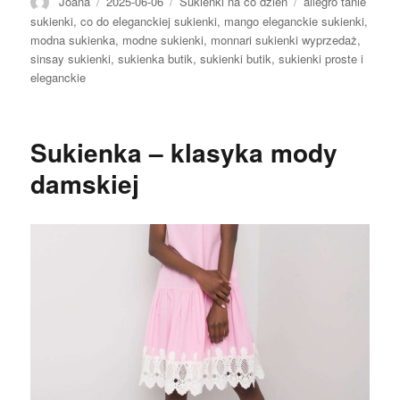
Autor
Opublikowano
Kategorie
Tagi
Joana
2025-06-06
Sukienki na co dzień
allegro tanie
sukienki
,
co do eleganckiej sukienki
,
mango eleganckie sukienki
,
modna sukienka
,
modne sukienki
,
monnari sukienki wyprzedaż
,
sinsay sukienki
,
sukienka butik
,
sukienki butik
,
sukienki proste i
eleganckie
Sukienka – klasyka mody
damskiej