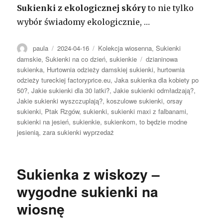
Sukienki z ekologicznej skóry
to nie tylko
wybór świadomy ekologicznie, …
Autor
Opublikowano
Kategorie
paula
2024-04-16
Kolekcja wiosenna
,
Sukienki
Tagi
damskie
,
Sukienki na co dzień
,
sukienkie
dzianinowa
sukienka
,
Hurtownia odzieży damskiej sukienki
,
hurtownia
odzieży tureckiej factoryprice.eu
,
Jaka sukienka dla kobiety po
50?
,
Jakie sukienki dla 30 latki?
,
Jakie sukienki odmładzają?
,
Jakie sukienki wyszczuplają?
,
koszulowe sukienki
,
orsay
sukienki
,
Ptak Rzgów
,
sukienki
,
sukienki maxi z falbanami
,
sukienki na jesień
,
sukienkie
,
sukienkom
,
to będzie modne
jesienią
,
zara sukienki wyprzedaż
Sukienka z wiskozy –
wygodne sukienki na
wiosnę