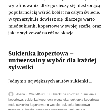
wyrafinowania, dlatego cieszy się niesłabnącą
popularnością wśród kobiet na całym świecie.
W tym artykule dowiesz się, dlaczego warto
mieć sukienki kopertowe w swojej szafie, oraz
jak je stylizować na różne okazje.
Sukienka kopertowa –
uniwersalny wybór dla każdej
sylwetki
Jednym z największych atutów sukienki …
Autor
Opublikowano
Kategorie
Tagi
Joana
2025-01-21
Sukienki na co dzień
sukienka
kopertowa
,
sukienka kopertowa elegancka
,
sukienka kopertowa
midi
,
sukienka kopertowa na wesele
,
sukienka kopertowa
wiązana
,
sukienka kopertowa wieczorowa
,
sukienka z