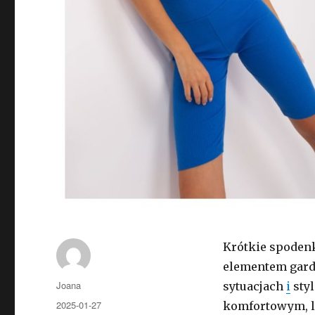
Krótkie spoden
elementem garde
Autor
Joana
sytuacjach
i
styl
Opublikowano
2025-01-27
komfortowym, le