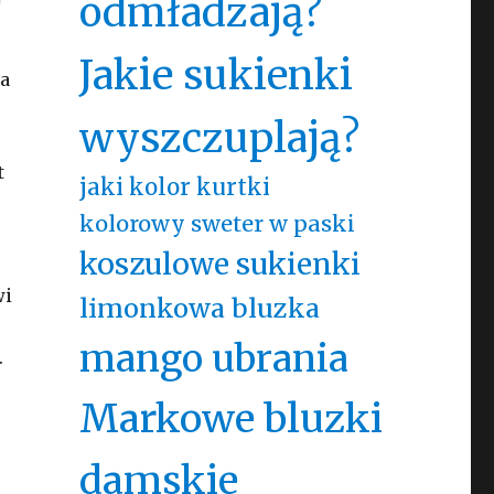
odmładzają?
Jakie sukienki
la
wyszczuplają?
t
jaki kolor kurtki
kolorowy sweter w paski
koszulowe sukienki
wi
limonkowa bluzka
mango ubrania
.
Markowe bluzki
damskie