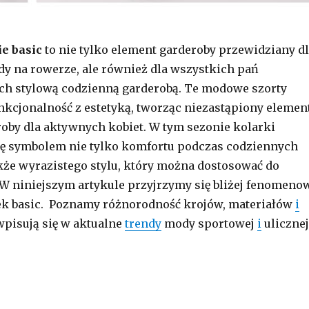
e basic
to nie tylko element garderoby przewidziany d
dy na rowerze, ale również dla wszystkich pań
ch stylową codzienną garderobą. Te modowe szorty
unkcjonalność z estetyką, tworząc niezastąpiony elemen
oby dla aktywnych kobiet. W tym sezonie kolarki
ię symbolem nie tylko komfortu podczas codziennych
kże wyrazistego stylu, który można dostosować do
 W niniejszym artykule przyjrzymy się bliżej fenomeno
k basic. Poznamy różnorodność krojów, materiałów
i
wpisują się w aktualne
trendy
mody sportowej
i
ulicznej