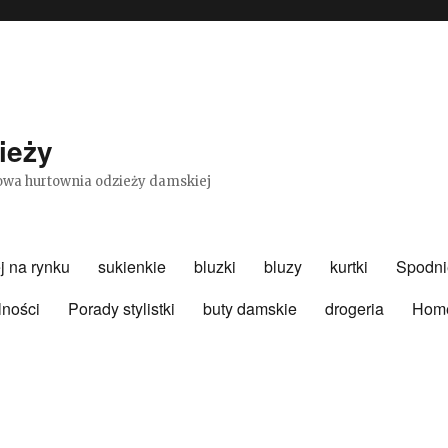
ieży
etowa hurtownia odzieży damskiej
j na rynku
sukienkie
bluzki
bluzy
kurtki
Spodni
lności
Porady stylistki
buty damskie
drogeria
Hom