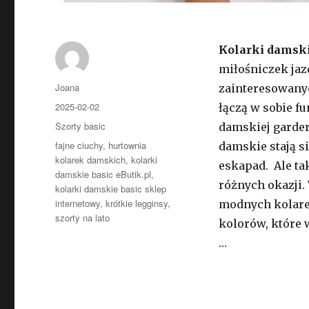
Kolarki damski
miłośniczek jaz
Autor
Joana
zainteresowany
Opublikowano
2025-02-02
łączą w sobie f
Kategorie
Szorty basic
damskiej garder
Tagi
fajne ciuchy
,
hurtownia
damskie stają s
kolarek damskich
,
kolarki
eskapad. Ale ta
damskie basic eButik.pl
,
różnych okazji.
kolarki damskie basic sklep
internetowy
,
krótkie legginsy
,
modnych kolare
szorty na lato
kolorów, które 
…