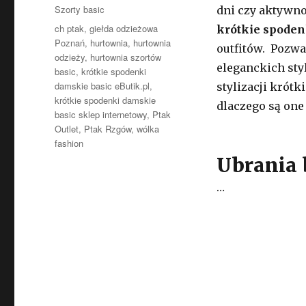
Kategorie
Szorty basic
dni czy aktywno
Tagi
ch ptak
,
giełda odzieżowa
krótkie spoden
Poznań
,
hurtownia
,
hurtownia
outfitów. Pozwa
odzieży
,
hurtownia szortów
eleganckich sty
basic
,
krótkie spodenki
damskie basic eButik.pl
,
stylizacji krót
krótkie spodenki damskie
dlaczego są one
basic sklep internetowy
,
Ptak
Outlet
,
Ptak Rzgów
,
wólka
fashion
Ubrania 
…