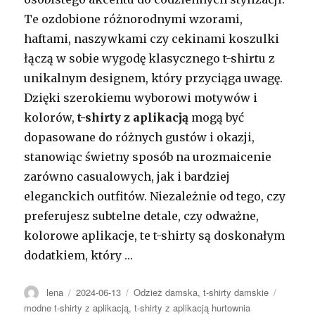
Te ozdobione różnorodnymi wzorami,
haftami, naszywkami czy cekinami koszulki
łączą w sobie wygodę klasycznego t-shirtu z
unikalnym designem, który przyciąga uwagę.
Dzięki szerokiemu wyborowi motywów i
kolorów,
t-shirty z aplikacją
mogą być
dopasowane do różnych gustów i okazji,
stanowiąc świetny sposób na urozmaicenie
zarówno casualowych, jak i bardziej
eleganckich outfitów. Niezależnie od tego, czy
preferujesz subtelne detale, czy odważne,
kolorowe aplikacje, te t-shirty są doskonałym
dodatkiem, który …
Autor
Opublikowano
Kategorie
Tagi
lena
2024-06-13
Odzież damska
,
t-shirty damskie
modne t-shirty z aplikacją
,
t-shirty z aplikacją hurtownia