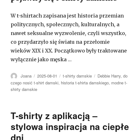
W t-shirtach zapisana jest historia przemian
politycznych, społecznych, kulturalnych, a
nawet seksualne wyzwolenie, czyli wszystko,
co przydarzyło się światu na przełomie
wieków XIX i XX. Początkowo były traktowane
wyłącznie jako męska …
Autor
Opublikowano
Kategorie
Tagi
Joana
2025-08-01
t-shirty damskie
Debbie Harry
,
do
czego nosić t-shirt damski
,
historia t-shirta damskiego
,
modne t-
shirty damskie
T-shirty z aplikacją –
stylowa inspiracja na ciepłe
dni