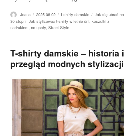
Autor
Opublikowano
Kategorie
Tagi
Joana
2025-08-02
t-shirty damskie
Jak się ubrać na
30 stopni
,
Jak stylizować t-shirty w letnie dni
,
koszulki z
nadrukiem
,
na upały
,
Street Style
T-shirty damskie – historia i
przegląd modnych stylizacji