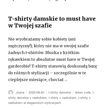
T-shirty damskie to must have
w Twojej szafie
Nie wyobrażamy sobie kobiety (ani
mężczyzny!), który nie ma w swojej szafie
żadnych t-shirtów. Bluzka z krótkim
rękawkiem to absolutne must have w Twojej
garderobie! T-shirty stanowią doskonałą bazę
do różnych stylizacji – szczególnie w te
cieplejsze miesiące, chociaż …
Autor
Opublikowano
Kategorie
Tagi
Joana
2025-08-20
t-shirty damskie
dress code
,
t-
shirty damskie z nadrukiem
,
t-shirty z nadrukiem
,
t-shirty z
nadrukiem w eleganckich stylizacjach