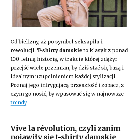
Od bielizny, aż po symbol seksapilu i
rewolucji.
T-shirty damskie
to klasyk z ponad
100-letnią historią, w trakcie której zdążył
przejść wiele przemian, by dziś stać się bazą i
idealnym uzupełnieniem każdej stylizacji.
Poznaj jego intrygującą przeszłość i zobacz, z
czym go nosić, by wpasować się w najnowsze
trendy
.
Vive la r
évolution, czyli zanim
pojawiły się t-shirty damskie