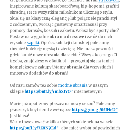
eleganckiego lub sportowego. Kolekcje
ubrań
streetwear
,
inspirowane kulturą skateboard’ową, hip-hopem i graffiti
skradną serce wszystkim miłośnikom ulicznego stylu.
Skuś się na klasyczną elegancję lub połącz elegancki styl
z codziennym, tworząc gustowny smartcasual przy
pomocy dżinsów, koszuli i żakietu. Wolisz być sporty chic?
Postaw na wygodne
ubra nia dresowe
i załóż do nich
wysokie
szpilki
. Oprócz kolekcji damskiej polecamy
również kolekcję męską i dziecięcą. Nie masz pewności,
gdzie kupić nowe
ubrania dla
siebie? Wszystko, czego Ci
trzeba, znajdziesz w eButik.pl – przygotuj się na tanie i
kompleksowe zakupy! Mamy
ubrania dla
wszystkich i
mnóstwo dodatków
do ubrań
!
Od razu zamów też sobie
modne ubrania
w naszym
sklepie
https://buff.ly/rmbXIYO
internetowym
Macie już upatrzony płaszcz na nowy sezon? Polecamy
płaszczyk boyfriend z wełną >>>
https://goo.gl/ihUHcU
Jest klasa!
Warto inwestować w kilka różnych sukienek na wesele
https://buff.ly/7Z8N9Ed
, aby mieć wybór odpowiednich