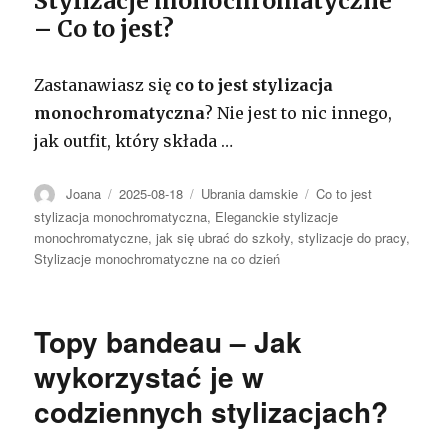
Stylizacje monochromatyczne
– Co to jest?
Zastanawiasz się
co to jest stylizacja
monochromatyczna
? Nie jest to nic innego,
jak outfit, który składa
…
Autor
Opublikowano
Kategorie
Tagi
Joana
2025-08-18
Ubrania damskie
Co to jest
stylizacja monochromatyczna
,
Eleganckie stylizacje
monochromatyczne
,
jak się ubrać do szkoły
,
stylizacje do pracy
,
Stylizacje monochromatyczne na co dzień
Topy bandeau – Jak
wykorzystać je w
codziennych stylizacjach?