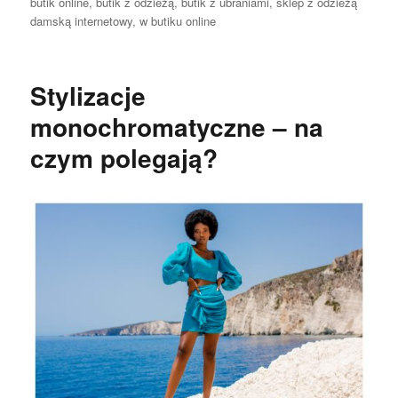
butik online
,
butik z odzieżą
,
butik z ubraniami
,
sklep z odzieżą
damską internetowy
,
w butiku online
Stylizacje
monochromatyczne – na
czym polegają?