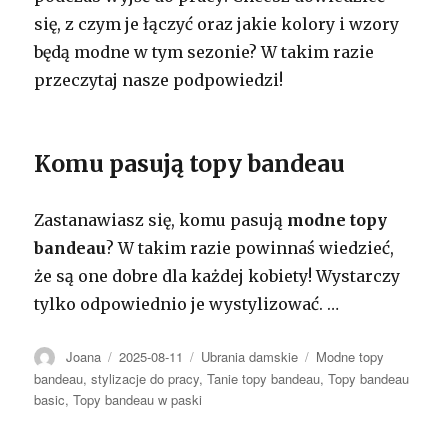
się, z czym je łączyć oraz jakie kolory i wzory
będą modne w tym sezonie? W takim razie
przeczytaj nasze podpowiedzi!
Komu pasują topy bandeau
Zastanawiasz się, komu pasują
modne topy
bandeau
? W takim razie powinnaś wiedzieć,
że są one dobre dla każdej kobiety! Wystarczy
tylko odpowiednio je wystylizować.
…
Autor
Opublikowano
Kategorie
Tagi
Joana
2025-08-11
Ubrania damskie
Modne topy
bandeau
,
stylizacje do pracy
,
Tanie topy bandeau
,
Topy bandeau
basic
,
Topy bandeau w paski