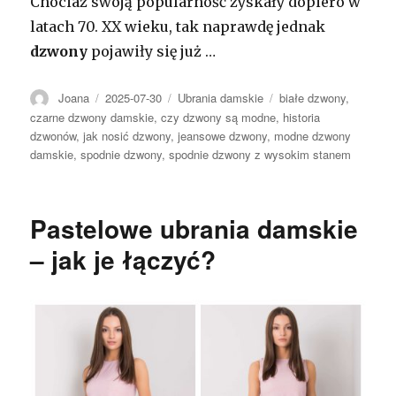
Chociaż swoją popularność zyskały dopiero w
latach 70. XX wieku, tak naprawdę jednak
dzwony
pojawiły się już …
Autor
Opublikowano
Kategorie
Tagi
Joana
2025-07-30
Ubrania damskie
białe dzwony
,
czarne dzwony damskie
,
czy dzwony są modne
,
historia
dzwonów
,
jak nosić dzwony
,
jeansowe dzwony
,
modne dzwony
damskie
,
spodnie dzwony
,
spodnie dzwony z wysokim stanem
Pastelowe ubrania damskie
– jak je łączyć?