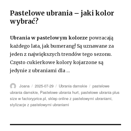
Pastelowe ubrania – jaki kolor
wybrać?
Ubrania w pastelowym kolorze
powracają
każdego lata, jak bumerang! Są uznawane za
jeden z największych trendów tego sezonu.
Często cukierkowe kolory kojarzone są
jedynie z ubraniami dla …
Autor
Opublikowano
Kategorie
Tagi
Joana
2025-07-29
Ubrania damskie
pastelowe
ubrania damskie
,
Pastelowe ubrania hurt
,
pastelowe ubrania plus
size w factoryprice.pl
,
sklep online z pastelowymi ubraniami
,
stylizacje z pastelowymi ubraniami