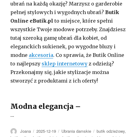
ubrań na każdą okazję? Marzysz o garderobie
pełnej stylowych i wygodnych ubrań?
Butik
Online eButik.pl
to miejsce, które spełni
wszystkie Twoje modowe potrzeby. Znajdziesz
tutaj szeroką gamę ubrań dla kobiet, od
eleganckich sukienek, po wygodne bluzy i
modne
akcesoria
. Co sprawia, że Butik Online
to najlepszy
sklep internetowy
z odzieżą?
Przekonajmy się, jakie stylizacje można
stworzyć z produktami z ich oferty!
Modna elegancja –
…
Autor
Opublikowano
Kategorie
Tagi
Joana
2025-12-19
Ubrania damskie
butik odzieżowy
,