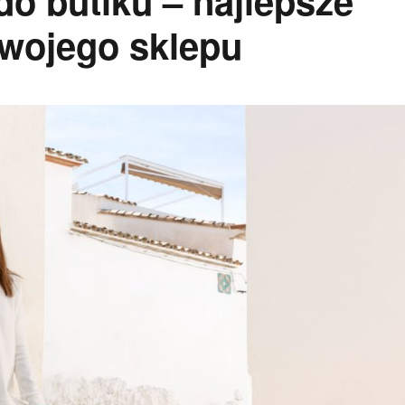
do butiku – najlepsze
twojego sklepu