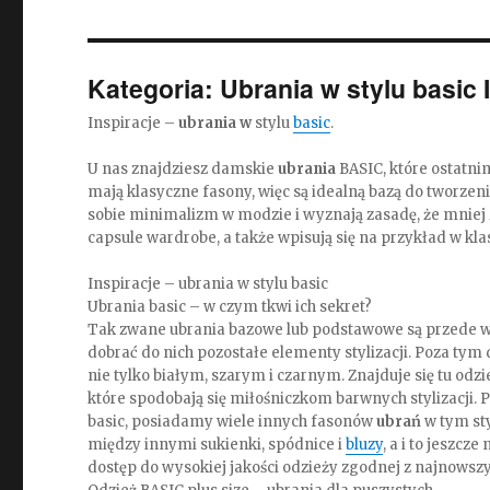
Kategoria:
Ubrania w stylu basic 
Inspiracje –
ubrania w
stylu
basic
.
U nas znajdziesz damskie
ubrania
BASIC, które ostatnim
mają klasyczne fasony, więc są idealną bazą do tworzenia
sobie minimalizm w modzie i wyznają zasadę, że mniej 
capsule wardrobe, a także wpisują się na przykład w kl
Inspiracje – ubrania w stylu basic
Ubrania basic – w czym tkwi ich sekret?
Tak zwane ubrania bazowe lub podstawowe są przede wsz
dobrać do nich pozostałe elementy stylizacji. Poza tym 
nie tylko białym, szarym i czarnym. Znajduje się tu o
które spodobają się miłośniczkom barwnych stylizacji. Po
basic, posiadamy wiele innych fasonów
ubrań
w tym sty
między innymi sukienki, spódnice i
bluzy
, a i to jeszcze
dostęp do wysokiej jakości odzieży zgodnej z najnowsz