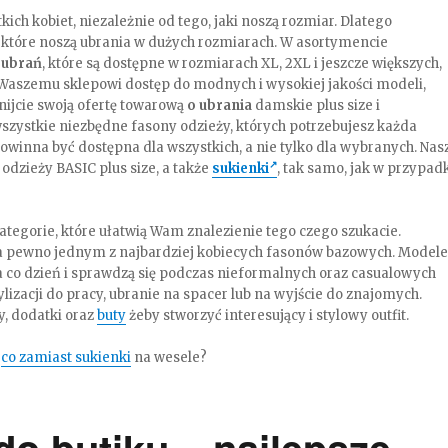
h kobiet, niezależnie od tego, jaki noszą rozmiar. Dlatego
 które noszą ubrania w dużych rozmiarach. W asortymencie
ubrań
, które są dostępne w rozmiarach XL, 2XL i jeszcze większych,
aszemu sklepowi dostęp do modnych i wysokiej jakości modeli,
nijcie swoją ofertę towarową
o ubrania
damskie plus size i
u wszystkie niezbędne fasony odzieży, których potrzebujesz każda
powinna być dostępna dla wszystkich, a nie tylko dla wybranych. Nas
 odzieży BASIC plus size, a także
sukienki
, tak samo, jak w przypad
tegorie, które ułatwią Wam znalezienie tego czego szukacie.
 na pewno jednym z najbardziej kobiecych fasonów bazowych. Modele
 co dzień i sprawdzą się podczas nieformalnych oraz casualowych
tylizacji do pracy, ubranie na spacer lub na wyjście do znajomych.
y, dodatki oraz
buty
żeby stworzyć interesujący i stylowy outfit.
–
co zamiast sukienki
na wesele?