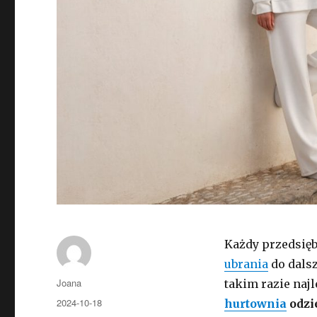
Każdy przedsięb
ubrania
do dalsz
Autor
Joana
takim razie najl
Opublikowano
2024-10-18
hurtownia
odzi