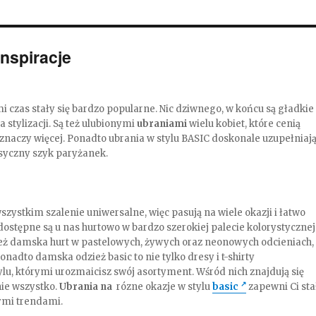
Inspiracje
i czas stały się bardzo popularne. Nic dziwnego, w końcu są gładkie 
 stylizacji. Są też ulubionymi
ubraniami
wielu kobiet, które cenią
znaczy więcej. Ponadto ubrania w stylu BASIC doskonale uzupełniaj
asyczny szyk paryżanek.
ystkim szalenie uniwersalne, więc pasują na wiele okazji i łatwo
dostępne są u nas hurtowo w bardzo szerokiej palecie kolorystycznej
dzież damska hurt w pastelowych, żywych oraz neonowych odcieniach,
nadto damska odzież basic to nie tylko dresy i t-shirty
lu, którymi urozmaicisz swój asortyment. Wśród nich znajdują się
 nie wszystko.
Ubrania na
rózne okazje w stylu
basic
zapewni Ci sta
ymi trendami.