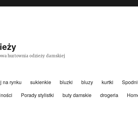
ieży
etowa hurtownia odzieży damskiej
j na rynku
sukienkie
bluzki
bluzy
kurtki
Spodni
lności
Porady stylistki
buty damskie
drogeria
Hom