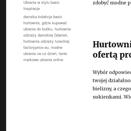
Kategorie
Ubrania w stylu basic
zdobyć modne pr
Inspiracje
Tagi
damska kolekcja basic
hurtownia
,
gdzie kupować
ubrania do butiku
,
hurtownia
odzieży damskiej Gdańsk
,
hurtownia odzieży tureckiej
Hurtowni
factoryprice.eu
,
modne
ofertą p
ubrania na co dzień
,
tanie
markowe ubrania online
Wybór odpowiedn
twojej działaln
bielizny, a cze
sukienkami. Wi