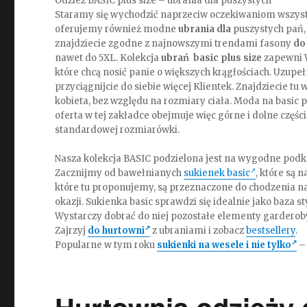
Odzież BASIC plus size – ubrania dla puszystych
Staramy się wychodzić naprzeciw oczekiwaniom wszystkic
oferujemy również modne
ubrania dla
puszystych pań,
znajdziecie zgodne z najnowszymi trendami fasony
do
nawet do 5XL. Kolekcja
ubrań basic plus size
zapewni W
które chcą nosić panie o większych krągłościach. Uzupeł
przyciągnijcie do siebie więcej Klientek. Znajdziecie t
kobieta, bez względu na rozmiary ciała. Moda na basic 
oferta w tej zakładce obejmuje więc górne i dolne części
standardowej rozmiarówki.
Nasza kolekcja BASIC podzielona jest na wygodne podka
Zacznijmy od bawełnianych
sukienek basic
, które są
które tu proponujemy, są przeznaczone do chodzenia na
okazji. Sukienka basic sprawdzi się idealnie jako baza s
Wystarczy dobrać do niej pozostałe elementy garderob
Zajrzyj
do hurtowni
z ubraniami i zobacz
bestsellery
.
Popularne w tym roku
sukienki na wesele i nie tylko