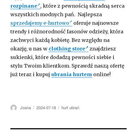
rozpinane
, które z pewnością skradną serca
wszystkich modnych pań. Najlepsza
sprzedajemy e-hurtowo
oferuje najnowsze
trendy i różnorodność fasonów odzieży, która
zachwyci każdą kobietę. Bez względu na
okazję, u nas w
clothing store
znajdziesz
sukienki, które dodadzą pewności siebie i
stylu Twoim klientkom. Sprawdź naszą ofertę
już teraz i kupuj
ubrania hurtem
online!
Autor
Opublikowano
Kategorie
Joana
2024-07-18
hurt ubrań
Nawigacja