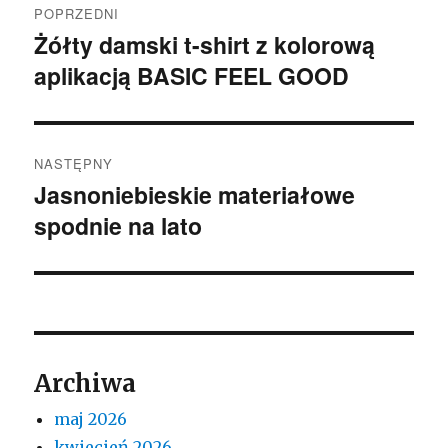
POPRZEDNI
wpisu
Żółty damski t-shirt z kolorową
Poprzedni
aplikacją BASIC FEEL GOOD
wpis:
NASTĘPNY
Jasnoniebieskie materiałowe
Następny
spodnie na lato
wpis:
Archiwa
maj 2026
kwiecień 2026