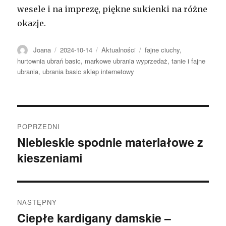
wesele i na imprezę, piękne sukienki na różne
okazje.
Autor
Opublikowano
Kategorie
Tagi
Joana
2024-10-14
Aktualności
fajne ciuchy
,
hurtownia ubrań basic
,
markowe ubrania wyprzedaż
,
tanie i fajne
ubrania
,
ubrania basic sklep internetowy
Nawigacja
POPRZEDNI
wpisu
Niebieskie spodnie materiałowe z
Poprzedni
kieszeniami
wpis:
NASTĘPNY
Ciepłe kardigany damskie –
Następny