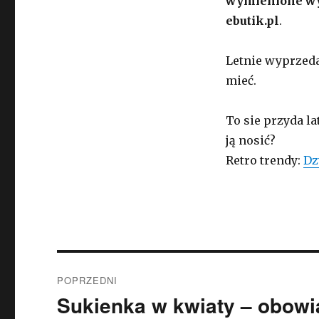
wymienione wyż
ebutik.pl
.
Letnie wyprzeda
mieć.
To sie przyda l
ją nosić?
Retro trendy:
Dz
Nawigacja
POPRZEDNI
wpisu
Sukienka w kwiaty – obowi
Poprzedni