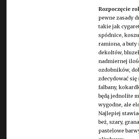
Rozpoczęcie ro
pewne zasady dr
takie jak cygare
spódnice, koszu
ramiona, a buty
dekoltów, bluze
nadmiernej ilośc
ozdobników, dob
zdecydować się 
falbany, kokardk
będą jednolite m
wygodne, ale el
Najlepiej stawi
beż, szary, gran
pastelowe barwy