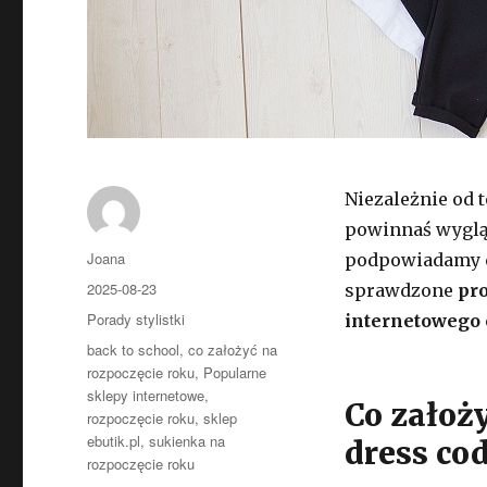
Niezależnie od 
powinnaś wygląd
Autor
Joana
podpowiadamy
Opublikowano
2025-08-23
sprawdzone
pro
Kategorie
Porady stylistki
internetowego 
Tagi
back to school
,
co założyć na
rozpoczęcie roku
,
Popularne
sklepy internetowe
,
Co założ
rozpoczęcie roku
,
sklep
ebutik.pl
,
sukienka na
dress cod
rozpoczęcie roku