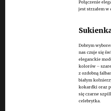
Połączenie eleg
jest strzałem w 
Sukienka
Dobrym wyborem
nas czuje się św
eleganckie mod
kolorów – szare
z ozdobną falba
białym kołnierz
kokardki oraz 
się czarne szpil
celebrytka.