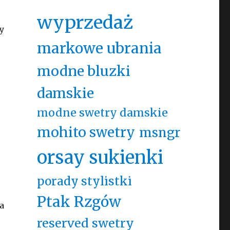
wyprzedaż
y
markowe ubrania
modne bluzki
damskie
modne swetry damskie
mohito swetry
msngr
orsay sukienki
porady stylistki
Ptak Rzgów
a
reserved swetry