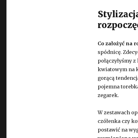
Stylizacj
rozpoczę
Co założyć na r
spódnicę. Zdec
połączyłyśmy z 
kwiatowym na k
gorącą tendencj
pojemna torebka
zegarek.
W zestawach opr
czółenka czy ko
postawić na w