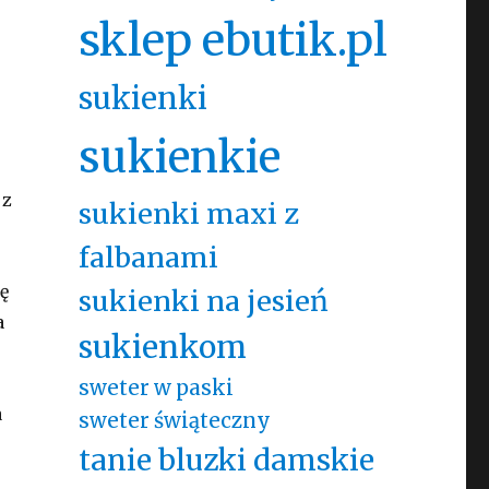
sklep ebutik.pl
sukienki
sukienkie
 z
sukienki maxi z
falbanami
ę
sukienki na jesień
a
sukienkom
sweter w paski
a
sweter świąteczny
tanie bluzki damskie