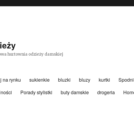
ieży
etowa hurtownia odzieży damskiej
j na rynku
sukienkie
bluzki
bluzy
kurtki
Spodni
lności
Porady stylistki
buty damskie
drogeria
Hom