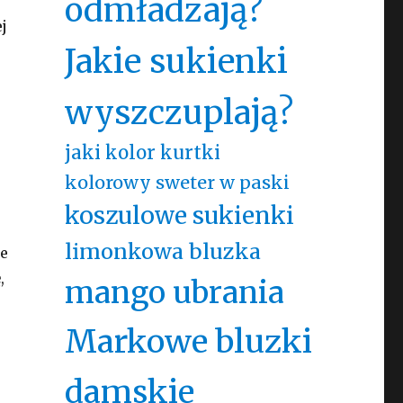
odmładzają?
j
Jakie sukienki
wyszczuplają?
jaki kolor kurtki
kolorowy sweter w paski
koszulowe sukienki
limonkowa bluzka
ze
,
mango ubrania
Markowe bluzki
damskie