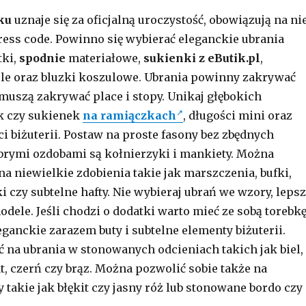
ku
uznaje się za oficjalną uroczystość, obowiązują na nie
ess code. Powinno się wybierać eleganckie ubrania
tki,
spodnie
materiałowe,
sukienki z eButik.pl
,
le oraz bluzki koszulowe. Ubrania powinny zakrywać
 muszą zakrywać place i stopy. Unikaj głębokich
k czy sukienek
na ramiączkach
, długości mini oraz
i biżuterii. Postaw na proste fasony bez zbędnych
rymi ozdobami są kołnierzyki i mankiety. Można
na niewielkie zdobienia takie jak marszczenia, bufki,
i czy subtelne hafty. Nie wybieraj ubrań we wzory, leps
odele. Jeśli chodzi o dodatki warto mieć ze sobą torebkę
eganckie zarazem buty i subtelne elementy biżuterii.
ać na ubrania w stonowanych odcieniach takich jak biel,
at, czerń czy brąz. Można pozwolić sobie także na
 takie jak błękit czy jasny róż lub stonowane bordo czy