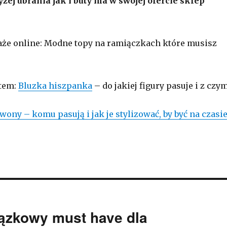
ej ubrania jak i buty ma w swojej ofercie sklep
że online: Modne topy na ramiączkach które musisz
atem:
Bluzka hiszpanka
– do jakiej figury pasuje i z czy
wony – komu pasują i jak je stylizować, by być na czasie
ązkowy must have dla