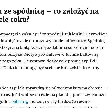
a ze spódnicą – co założyć na
cie roku?
ozpoczęcie roku
oprócz spodni i
sukienki
? Oczywiście
ydowałyśmy się na brązowy model ołówkowy. Spódnicę
klasyczną białą koszulą ozdobioną subtelnym haftem
ołnierzyku. Motywy kwiatowe w formie haftów są
ą tego roku. Do zestawu doskonale pasuję szpilki i
. Dodatkami mogą być srebrne kolczyki lub czarny
ócz szpilek sprawdzą się także inny buty na obcasie –
turny. Jeśli wolisz obuwie na płaskiej podeszwie możes
ygodne
baleriny
, mokasyny czy lordsy.
Zarówno