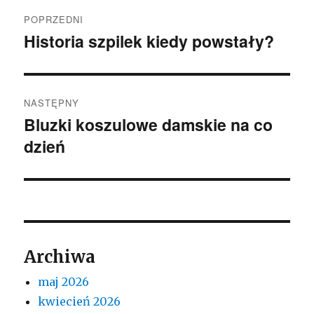
Nawigacja
POPRZEDNI
wpisu
Historia szpilek kiedy powstały?
Poprzedni
wpis:
NASTĘPNY
Bluzki koszulowe damskie na co
Następny
dzień
wpis:
Archiwa
maj 2026
kwiecień 2026