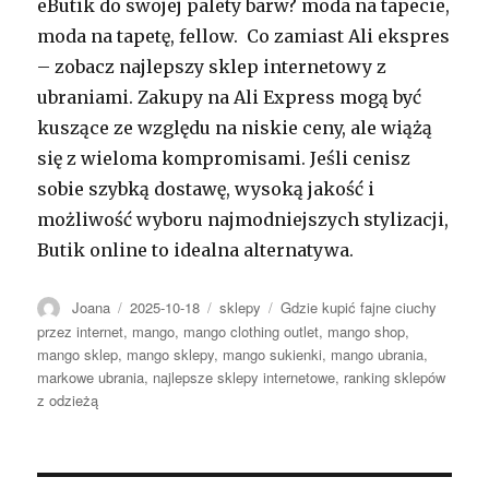
eButik do swojej palety barw? moda na tapecie,
moda na tapetę, fellow. Co zamiast Ali ekspres
– zobacz najlepszy sklep internetowy z
ubraniami. Zakupy na Ali Express mogą być
kuszące ze względu na niskie ceny, ale wiążą
się z wieloma kompromisami. Jeśli cenisz
sobie szybką dostawę, wysoką jakość i
możliwość wyboru najmodniejszych stylizacji,
Butik online to idealna alternatywa.
Autor
Opublikowano
Kategorie
Tagi
Joana
2025-10-18
sklepy
Gdzie kupić fajne ciuchy
przez internet
,
mango
,
mango clothing outlet
,
mango shop
,
mango sklep
,
mango sklepy
,
mango sukienki
,
mango ubrania
,
markowe ubrania
,
najlepsze sklepy internetowe
,
ranking sklepów
z odzieżą