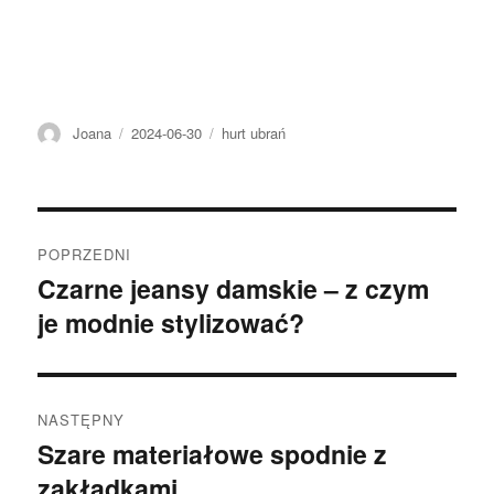
Autor
Opublikowano
Kategorie
Joana
2024-06-30
hurt ubrań
Nawigacja
POPRZEDNI
wpisu
Czarne jeansy damskie – z czym
Poprzedni
je modnie stylizować?
wpis:
NASTĘPNY
Szare materiałowe spodnie z
Następny
zakładkami
wpis: