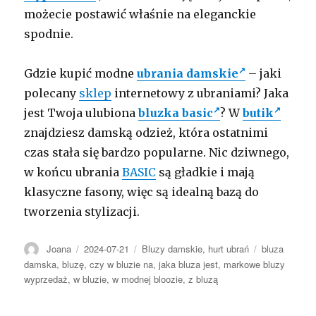
możecie postawić właśnie na eleganckie
spodnie.
Gdzie kupić modne
ubrania damskie
– jaki
polecany
sklep
internetowy z ubraniami? Jaka
jest Twoja ulubiona
bluzka basic
? W
butik
znajdziesz damską odzież, która ostatnimi
czas stała się bardzo popularne. Nic dziwnego,
w końcu ubrania
BASIC
są gładkie i mają
klasyczne fasony, więc są idealną bazą do
tworzenia stylizacji.
Autor
Opublikowano
Kategorie
Tagi
Joana
2024-07-21
Bluzy damskie
,
hurt ubrań
bluza
damska
,
bluzę
,
czy w bluzie na
,
jaka bluza jest
,
markowe bluzy
wyprzedaż
,
w bluzie
,
w modnej bloozie
,
z bluzą