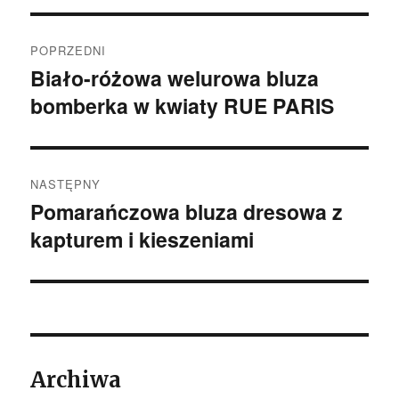
Nawigacja
POPRZEDNI
wpisu
Biało-różowa welurowa bluza
Poprzedni
bomberka w kwiaty RUE PARIS
wpis:
NASTĘPNY
Pomarańczowa bluza dresowa z
Następny
kapturem i kieszeniami
wpis:
Archiwa