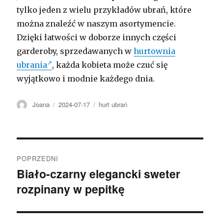
tylko jeden z wielu przykładów ubrań, które
można znaleźć w naszym asortymencie.
Dzięki łatwości w doborze innych części
garderoby, sprzedawanych w
hurtownia
ubrania
, każda kobieta może czuć się
wyjątkowo i modnie każdego dnia.
Autor
Opublikowano
Kategorie
Joana
2024-07-17
hurt ubrań
Nawigacja
POPRZEDNI
wpisu
Biało-czarny elegancki sweter
Poprzedni
rozpinany w pepitkę
wpis: