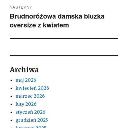
NASTĘPNY
Brudnoróżowa damska bluzka
Następny
oversize z kwiatem
wpis:
Archiwa
maj 2026
kwiecień 2026
marzec 2026
luty 2026
styczeń 2026
grudzień 2025
listopad 2025