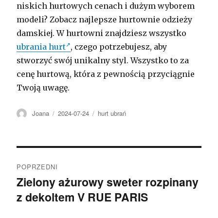
niskich hurtowych cenach i dużym wyborem
modeli? Zobacz najlepsze hurtownie odzieży
damskiej. W hurtowni znajdziesz wszystko
ubrania hurt
, czego potrzebujesz, aby
stworzyć swój unikalny styl. Wszystko to za
cenę hurtową, która z pewnością przyciągnie
Twoją uwagę.
Autor
Opublikowano
Kategorie
Joana
2024-07-24
hurt ubrań
Nawigacja
POPRZEDNI
wpisu
Zielony ażurowy sweter rozpinany
Poprzedni
z dekoltem V RUE PARIS
wpis: