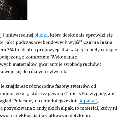
ej
i
uniwersalnej
bluzki
, która doskonale sprawdzi się
ze, jak i podczas weekendowych wyjść?
Czarna luźna
em 3/4
to idealna propozycja dla każdej kobiety ceniące
 połączoną z komfortem. Wykonana z
ych materiałów, gwarantuje swobodę ruchów i
owuje się do różnych sylwetek.
ie znajdziesz różnorodne fasony
swetrów
, od
modne wzory, które zapewnią Ci nie tylko wygodę, ale
ygląd. Polecamy na chłodniejsze dni:
Alpaka
,
 pozyskiwana z andyjskich alpak, to materiał, który n
 swoją miękkością i wyjątkowym dotykiem.