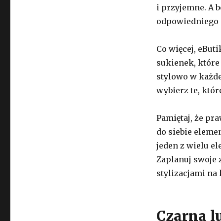
i przyjemne. A 
odpowiedniego d
Co więcej, eBut
sukienek, które
stylowo w każdej
wybierz te, któr
Pamiętaj, że pr
do siebie eleme
jeden z wielu e
Zaplanuj swoje 
stylizacjami na 
Czarna l