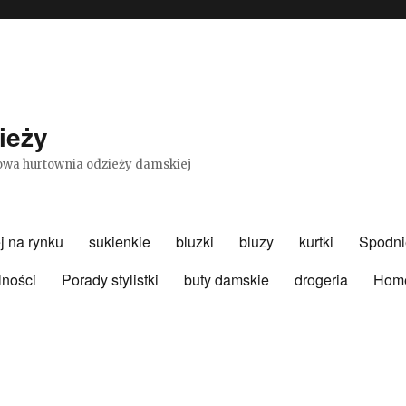
ieży
etowa hurtownia odzieży damskiej
j na rynku
sukienkie
bluzki
bluzy
kurtki
Spodni
lności
Porady stylistki
buty damskie
drogeria
Hom