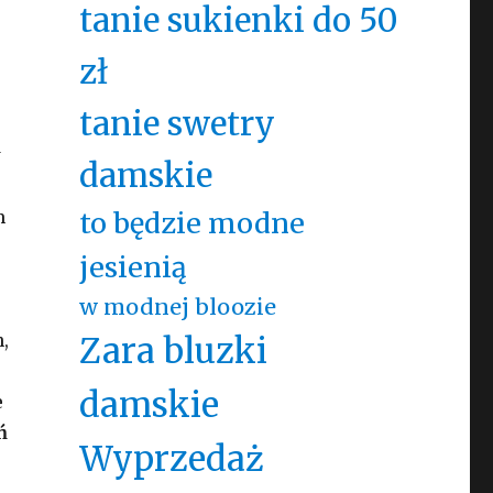
tanie sukienki do 50
zł
tanie swetry
w
damskie
m
to będzie modne
jesienią
w modnej bloozie
,
Zara bluzki
damskie
e
ń
Wyprzedaż