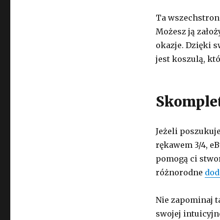
Ta wszechstronn
Możesz ją założ
okazje. Dzięki s
jest koszulą, kt
Skomplet
Jeżeli poszukuje
rękawem 3/4, eB
pomogą ci stwor
różnorodne
dod
Nie zapominaj t
swojej intuicyjn