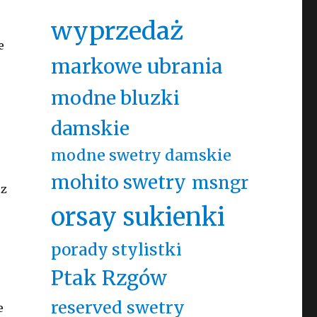
wyprzedaż
e
markowe ubrania
modne bluzki
damskie
modne swetry damskie
mohito swetry
msngr
 z
orsay sukienki
porady stylistki
Ptak Rzgów
reserved swetry
e