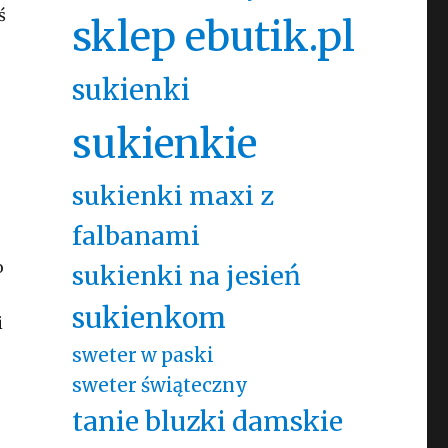
ś
sklep ebutik.pl
sukienki
sukienkie
sukienki maxi z
falbanami
o
sukienki na jesień
sukienkom
i
sweter w paski
sweter świąteczny
tanie bluzki damskie
e