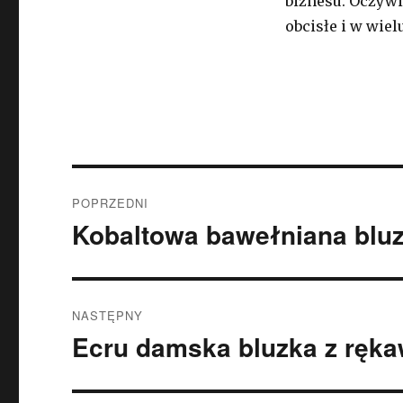
biznesu. Oczywi
obcisłe i w wie
Nawigacja
POPRZEDNI
wpisu
Kobaltowa bawełniana bluz
Poprzedni
wpis:
NASTĘPNY
Ecru damska bluzka z ręka
Następny
wpis: