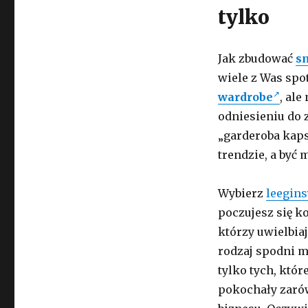
tylko
Jak zbudować
s
wiele z Was spo
wardrobe
, ale
odniesieniu do 
„garderoba kaps
trendzie, a być
Wybierz
leegins
poczujesz się k
którzy uwielbia
rodzaj spodni m
tylko tych, któr
pokochały zaró