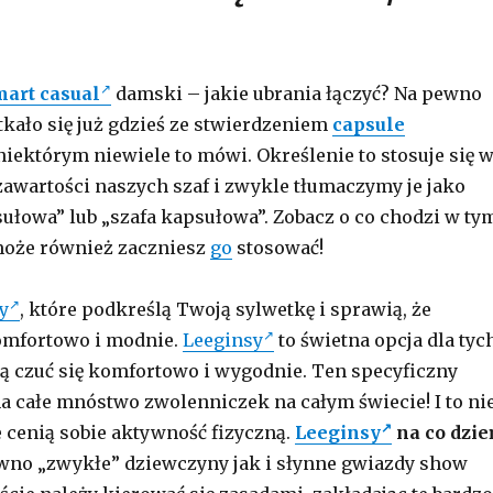
mart casual
damski – jakie ubrania łączyć? Na pewno
tkało się już gdzieś ze stwierdzeniem
capsule
 niektórym niewiele to mówi. Określenie to stosuje się 
zawartości naszych szaf i zwykle tłumaczymy je jako
ułowa” lub „szafa kapsułowa”. Zobacz o co chodzi w ty
 może również zaczniesz
go
stosować!
y
, które podkreślą Twoją sylwetkę i sprawią, że
omfortowo i modnie.
Leeginsy
to świetna opcja dla tych
ją czuć się komfortowo i wygodnie. Ten specyficzny
a całe mnóstwo zwolenniczek na całym świecie! I to ni
e cenią sobie aktywność fizyczną.
Leeginsy
na co dzie
wno „zwykłe” dziewczyny jak i słynne gwiazdy show