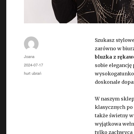
Szukasz stylow
zarówno w biur
Autor
Joana
bluzka z rękaw
Opublikowano
2024-07-17
sobie elegancję
Kategorie
hurt ubrań
wysokogatunkow
doskonale dopas
W naszym sklep
klasycznych po 
także świetny w
wyjątkowa wełna
tylko zachwyca