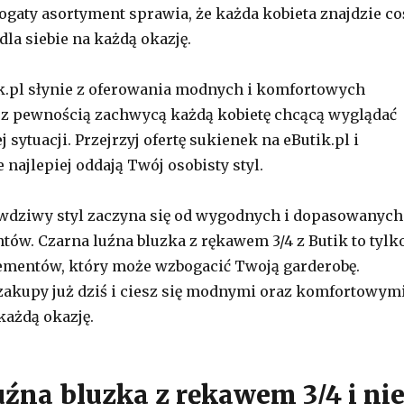
bogaty asortyment sprawia, że każda kobieta znajdzie co
la siebie na każdą okazję.
ik.pl słynie z oferowania modnych i komfortowych
 z pewnością zachwycą każdą kobietę chcącą wyglądać
 sytuacji. Przejrzyj ofertę sukienek na eButik.pl i
e najlepiej oddają Twój osobisty styl.
awdziwy styl zaczyna się od wygodnych i dopasowanych
ntów. Czarna luźna bluzka z rękawem 3/4 z Butik to tylk
lementów, który może wzbogacić Twoją garderobę.
zakupy już dziś i ciesz się modnymi oraz komfortowym
każdą okazję.
uźna bluzka z rękawem 3/4 i ni