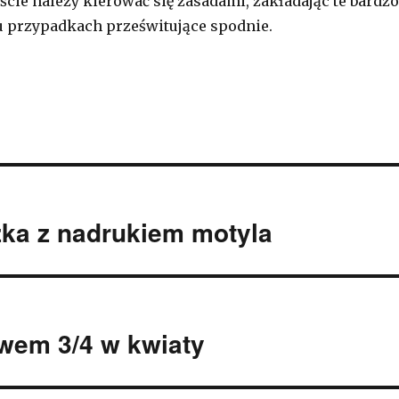
ście należy kierować się zasadami, zakładając te bardzo
lu przypadkach prześwitujące spodnie.
ka z nadrukiem motyla
wem 3/4 w kwiaty