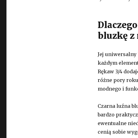
Dlaczego
bluzkę z
Jej uniwersalny
każdym element
Rękaw 3/4 dodaj
różne pory roku
modnego i funkc
Czarna luźna blu
bardzo praktycz
ewentualne nied
cenią sobie wyg