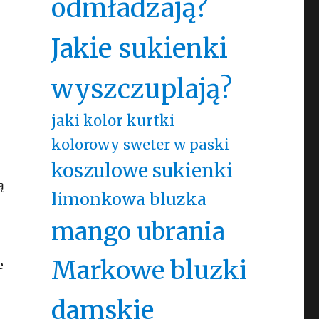
odmładzają?
Jakie sukienki
wyszczuplają?
jaki kolor kurtki
kolorowy sweter w paski
koszulowe sukienki
ą
limonkowa bluzka
mango ubrania
Markowe bluzki
e
damskie