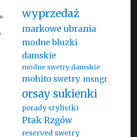
wyprzedaż
do
markowe ubrania
e
modne bluzki
damskie
modne swetry damskie
mohito swetry
msngr
orsay sukienki
porady stylistki
Ptak Rzgów
reserved swetry