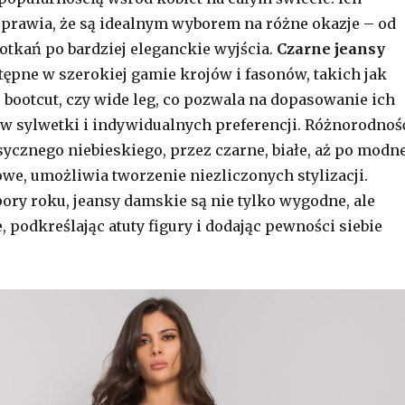
prawia, że są idealnym wyborem na różne okazje – od
tkań po bardziej eleganckie wyjścia.
Czarne jeansy
tępne w szerokiej gamie krojów i fasonów, takich jak
, bootcut, czy wide leg, co pozwala na dopasowanie ich
w sylwetki i indywidualnych preferencji. Różnorodnoś
sycznego niebieskiego, przez czarne, białe, aż po modn
owe, umożliwia tworzenie niezliczonych stylizacji.
pory roku, jeansy damskie są nie tylko wygodne, ale
 podkreślając atuty figury i dodając pewności siebie