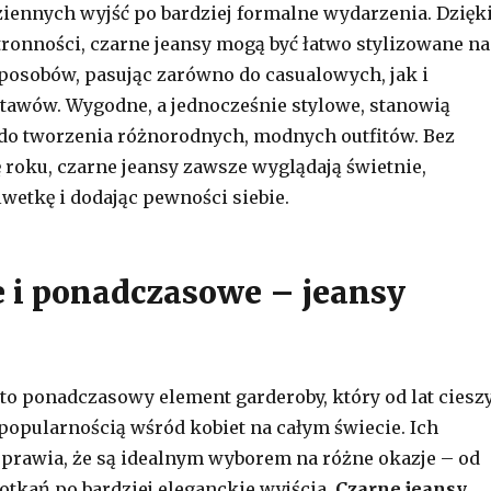
ziennych wyjść po bardziej formalne wydarzenia. Dzięk
ronności, czarne jeansy mogą być łatwo stylizowane na
posobów, pasując zarówno do casualowych, jak i
tawów. Wygodne, a jednocześnie stylowe, stanowią
do tworzenia różnorodnych, modnych outfitów. Bez
 roku, czarne jeansy zawsze wyglądają świetnie,
lwetkę i dodając pewności siebie.
i ponadczasowe – jeansy
to ponadczasowy element garderoby, który od lat ciesz
 popularnością wśród kobiet na całym świecie. Ich
prawia, że są idealnym wyborem na różne okazje – od
tkań po bardziej eleganckie wyjścia.
Czarne jeansy