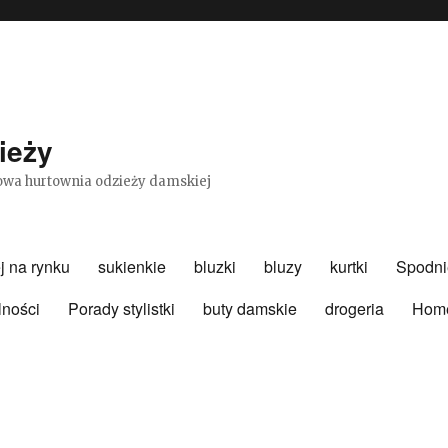
ieży
etowa hurtownia odzieży damskiej
j na rynku
sukienkie
bluzki
bluzy
kurtki
Spodni
lności
Porady stylistki
buty damskie
drogeria
Hom