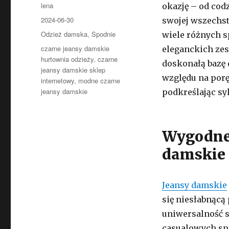
Autor
lena
okazję – od cod
Opublikowano
2024-06-30
swojej wszechst
Kategorie
Odzież damska
,
Spodnie
wiele różnych s
Tagi
czarne jeansy damskie
eleganckich zes
hurtownia odzieży
,
czarne
doskonałą bazę 
jeansy damskie sklep
względu na porę
internetowy
,
modne czarne
jeansy damskie
podkreślając sy
Wygodne 
damskie
Jeansy damskie
się niesłabnącą
uniwersalność s
casualowych spo