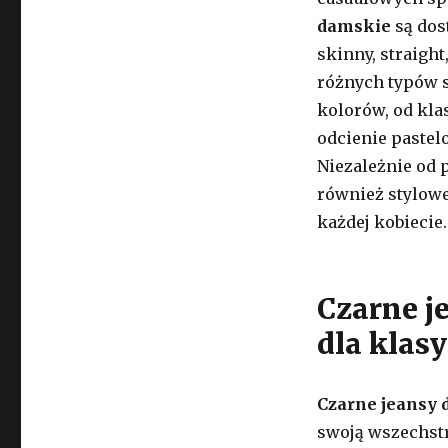
damskie
są dos
skinny, straight
różnych typów s
kolorów, od kla
odcienie pastel
Niezależnie od 
również stylowe,
każdej kobiecie.
Czarne j
dla klas
Czarne jeansy
swoją wszechstr