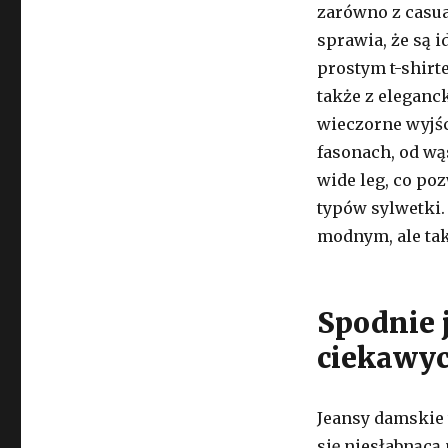
zarówno z casua
sprawia, że są 
prostym t-shirt
także z eleganc
wieczorne wyjśc
fasonach, od wą
wide leg, co po
typów sylwetki.
modnym, ale ta
Spodnie 
ciekawy
Jeansy damskie 
się niesłabnącą