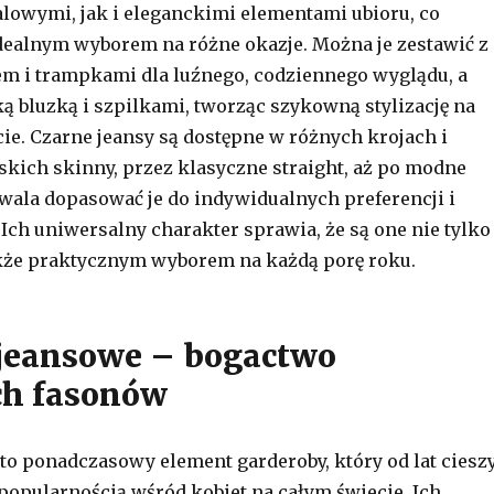
lowymi, jak i eleganckimi elementami ubioru, co
idealnym wyborem na różne okazje. Można je zestawić z
em i trampkami dla luźnego, codziennego wyglądu, a
ką bluzką i szpilkami, tworząc szykowną stylizację na
ie. Czarne jeansy są dostępne w różnych krojach i
skich skinny, przez klasyczne straight, aż po modne
zwala dopasować je do indywidualnych preferencji i
 Ich uniwersalny charakter sprawia, że są one nie tylko
kże praktycznym wyborem na każdą porę roku.
jeansowe – bogactwo
ch fasonów
to ponadczasowy element garderoby, który od lat ciesz
 popularnością wśród kobiet na całym świecie. Ich