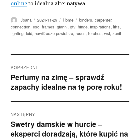
online
to idealna alternatywa.
Autor
Opublikowano
Kategorie
Tagi
Joana
2024-11-29
Home
binders
,
carpenter
,
connection
,
eso
,
frames
,
gianni
,
gtv
,
hinge
,
inspirations
,
lifts
,
lighting
,
loid
,
nawilżacze powietrza
,
roses
,
torches
,
wsl
,
zenit
Nawigacja
POPRZEDNI
wpisu
Perfumy na zimę – sprawdź
Poprzedni
zapachy idealne na tę porę roku!
wpis:
NASTĘPNY
Swetry damskie w hurcie –
Następny
eksperci doradzają, które kupić na
wpis: