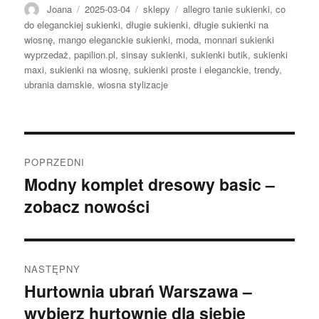
Autor
Opublikowano
Kategorie
Tagi
Joana
2025-03-04
sklepy
allegro tanie sukienki
,
co
do eleganckiej sukienki
,
długie sukienki
,
długie sukienki na
wiosnę
,
mango eleganckie sukienki
,
moda
,
monnari sukienki
wyprzedaż
,
papilion.pl
,
sinsay sukienki
,
sukienki butik
,
sukienki
maxi
,
sukienki na wiosnę
,
sukienki proste i eleganckie
,
trendy
,
ubrania damskie
,
wiosna stylizacje
Nawigacja
POPRZEDNI
wpisu
Modny komplet dresowy basic –
Poprzedni
zobacz nowości
wpis:
NASTĘPNY
Hurtownia ubrań Warszawa –
Następny
wybierz hurtownię dla siebie
wpis: