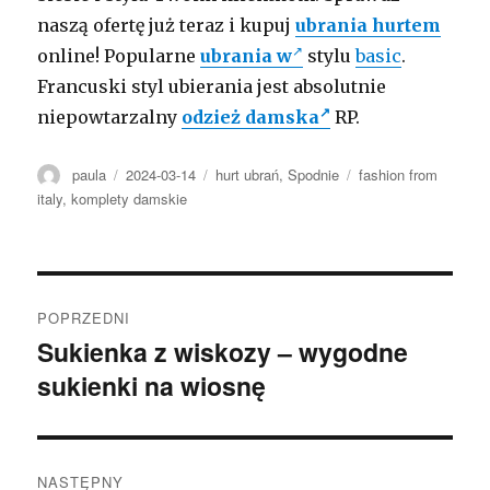
naszą ofertę już teraz i kupuj
ubrania hurtem
online! Popularne
ubrania w
stylu
basic
.
Francuski styl ubierania jest absolutnie
niepowtarzalny
odzież damska
RP.
Autor
Opublikowano
Kategorie
Tagi
paula
2024-03-14
hurt ubrań
,
Spodnie
fashion from
italy
,
komplety damskie
Nawigacja
POPRZEDNI
wpisu
Sukienka z wiskozy – wygodne
Poprzedni
sukienki na wiosnę
wpis:
NASTĘPNY