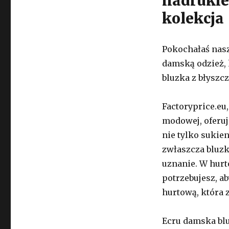
nadrukie
kolekcja
Pokochałaś nas
damską odzież, 
bluzka z błysz
Factoryprice.eu
modowej, oferuj
nie tylko sukie
zwłaszcza bluzk
uznanie. W hur
potrzebujesz, ab
hurtową, która 
Ecru damska blu