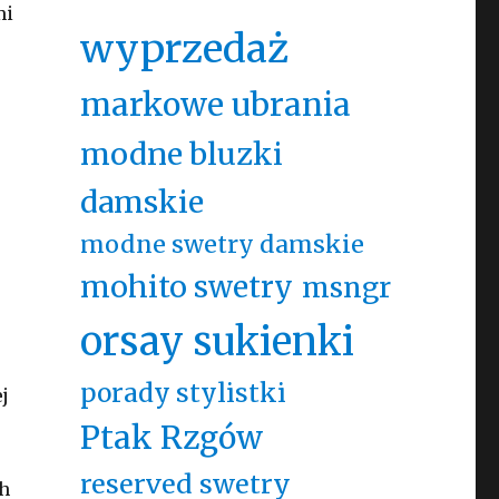
mi
wyprzedaż
markowe ubrania
modne bluzki
damskie
modne swetry damskie
mohito swetry
msngr
orsay sukienki
porady stylistki
j
Ptak Rzgów
reserved swetry
ch