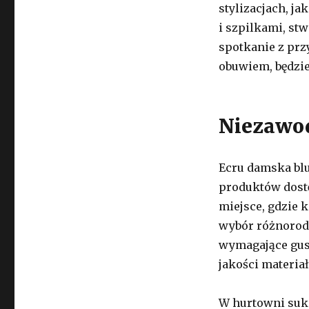
stylizacjach, ja
i szpilkami, stw
spotkanie z prz
obuwiem, będzie
Niezawod
Ecru damska blu
produktów dost
miejsce, gdzie k
wybór różnorodn
wymagające gus
jakości materia
W hurtowni suk