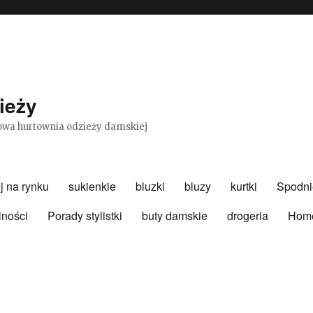
ieży
etowa hurtownia odzieży damskiej
j na rynku
sukienkie
bluzki
bluzy
kurtki
Spodni
lności
Porady stylistki
buty damskie
drogeria
Hom