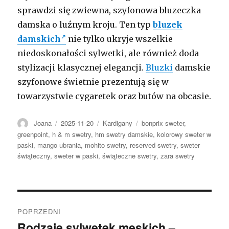
sprawdzi się zwiewna, szyfonowa bluzeczka
damska o luźnym kroju. Ten typ
bluzek
damskich
nie tylko ukryje wszelkie
niedoskonałości sylwetki, ale również doda
stylizacji klasycznej elegancji.
Bluzki
damskie
szyfonowe świetnie prezentują się w
towarzystwie cygaretek oraz butów na obcasie.
Autor
Opublikowano
Kategorie
Tagi
Joana
2025-11-20
Kardigany
bonprix sweter
,
greenpoint
,
h & m swetry
,
hm swetry damskie
,
kolorowy sweter w
paski
,
mango ubrania
,
mohito swetry
,
reserved swetry
,
sweter
świąteczny
,
sweter w paski
,
świąteczne swetry
,
zara swetry
Nawigacja
POPRZEDNI
wpisu
Rodzaje sylwetek męskich –
Poprzedni