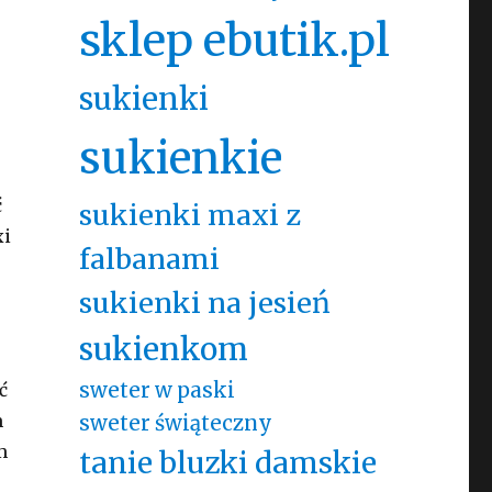
sklep ebutik.pl
sukienki
sukienkie
ć
sukienki maxi z
xi
falbanami
sukienki na jesień
sukienkom
sweter w paski
ć
m
sweter świąteczny
m
tanie bluzki damskie