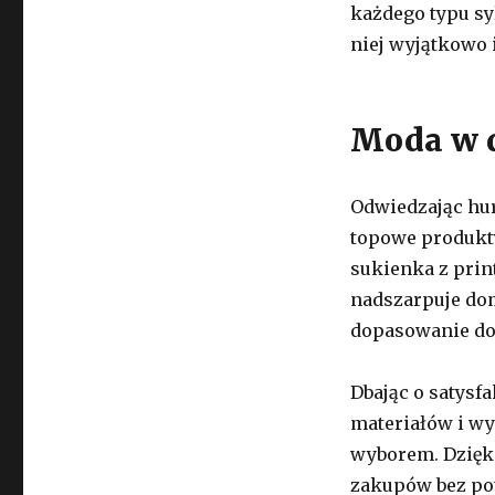
każdego typu sy
niej wyjątkowo 
Moda w d
Odwiedzając hur
topowe produkty
sukienka z prin
nadszarpuje do
dopasowanie do
Dbając o satysf
materiałów i wy
wyborem. Dzięk
zakupów bez po