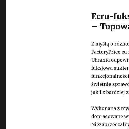
Ecru-fuk
– Topowa
Z myślą o różno
FactoryPrice.eu
Ubrania odpowi
fuksjowa sukien
funkcjonalności
świetnie sprawd
jak i z bardzie
Wykonana z myśl
dopracowane wyk
Niezaprzeczalny