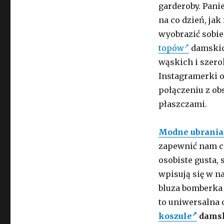
garderoby. Pani
na co dzień, jak
wyobrazić sobie
topów
damskic
wąskich i szero
Instagramerki o
połączeniu z ob
płaszczami.
Modne ubrania
zapewnić nam c
osobiste gusta, 
wpisują się w n
bluza bomberka
to uniwersalna 
koszule
damsk