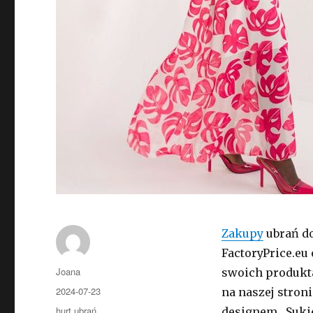
Zakupy
ubrań do
FactoryPrice.eu 
Autor
Joana
swoich produkta
Opublikowano
2024-07-23
na naszej stroni
Kategorie
hurt ubrań
designem. Sukie