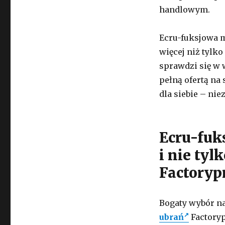
handlowym.
Ecru-fuksjowa m
więcej niż tylko
sprawdzi się w 
pełną ofertą na 
dla siebie – ni
Ecru-fuk
i nie tyl
Factoryp
Bogaty wybór n
ubrań
Factoryp