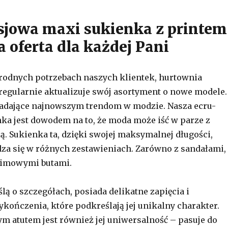
sjowa maxi sukienka z printem
 oferta dla każdej Pani
rodnych potrzebach naszych klientek, hurtownia
 regularnie aktualizuje swój asortyment o nowe modele.
adające najnowszym trendom w modzie. Nasza ecru-
ka jest dowodem na to, że moda może iść w parze z
ą. Sukienka ta, dzięki swojej maksymalnej długości,
za się w różnych zestawieniach. Zarówno z sandałami,
j zimowymi butami.
ą o szczegółach, posiada delikatne zapięcia i
ończenia, które podkreślają jej unikalny charakter.
m atutem jest również jej uniwersalność – pasuje do