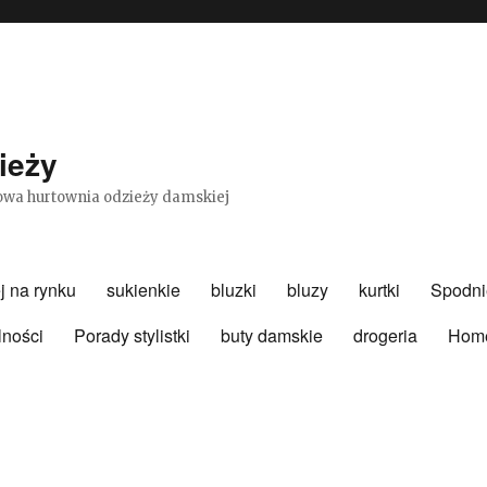
ieży
etowa hurtownia odzieży damskiej
j na rynku
sukienkie
bluzki
bluzy
kurtki
Spodni
lności
Porady stylistki
buty damskie
drogeria
Hom