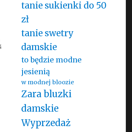
tanie sukienki do 50
zł
tanie swetry
ą
damskie
ś
to będzie modne
jesienią
w modnej bloozie
Zara bluzki
damskie
Wyprzedaż