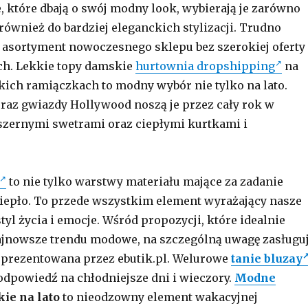
e, które dbają o swój modny look, wybierają je zarówno
 również do bardziej eleganckich stylizacji. Trudno
 asortyment nowoczesnego sklepu bez szerokiej oferty
h. Lekkie topy damskie
hurtownia dropshipping
na
kich ramiączkach to modny wybór nie tylko na lato.
raz gwiazdy Hollywood noszą je przez cały rok w
szernymi swetrami oraz ciepłymi kurtkami i
to nie tylko warstwy materiału mające za zadanie
iepło. To przede wszystkim element wyrażający nasze
styl życia i emocje. Wśród propozycji, które idealnie
ajnowsze trendu modowe, na szczególną uwagę zasługu
 prezentowana przez ebutik.pl. Welurowe
tanie bluzay
odpowiedź na chłodniejsze dni i wieczory.
Modne
ie na lato
to nieodzowny element wakacyjnej