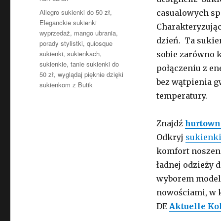
Tagi
Allegro sukienki do 50 zł
,
casualowych spo
Eleganckie sukienki
Charakteryzując
wyprzedaż
,
mango ubrania
,
dzień. Ta sukie
porady stylistki
,
quiosque
sukienki
,
sukienkach
,
sobie zarówno k
sukienkie
,
tanie sukienki do
połączeniu z en
50 zł
,
wyglądaj pięknie dzięki
bez wątpienia g
sukienkom z Butik
temperatury.
Znajdź
hurtown
Odkryj
sukienk
komfort noszeni
ładnej odzieży 
wyborem modeli?
nowościami, w k
DE
Aktuelle Ko