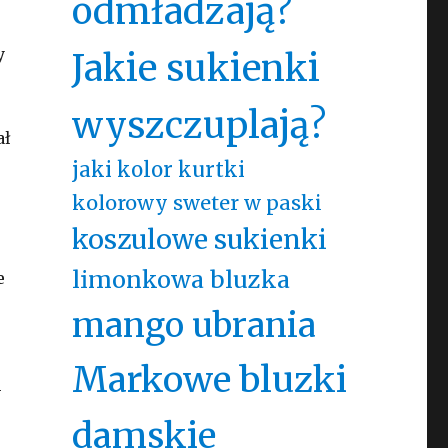
odmładzają?
y
Jakie sukienki
wyszczuplają?
ał
jaki kolor kurtki
kolorowy sweter w paski
koszulowe sukienki
limonkowa bluzka
e
mango ubrania
Markowe bluzki
–
damskie