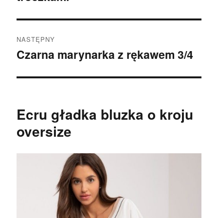
NASTĘPNY
Czarna marynarka z rękawem 3/4
Następny
wpis:
Ecru gładka bluzka o kroju
oversize