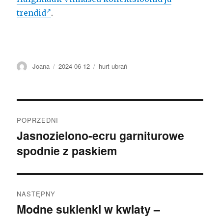
trendid
.
Autor
Opublikowano
Kategorie
Joana
2024-06-12
hurt ubrań
Nawigacja
POPRZEDNI
wpisu
Jasnozielono-ecru garniturowe
Poprzedni
spodnie z paskiem
wpis:
NASTĘPNY
Modne sukienki w kwiaty –
Następny