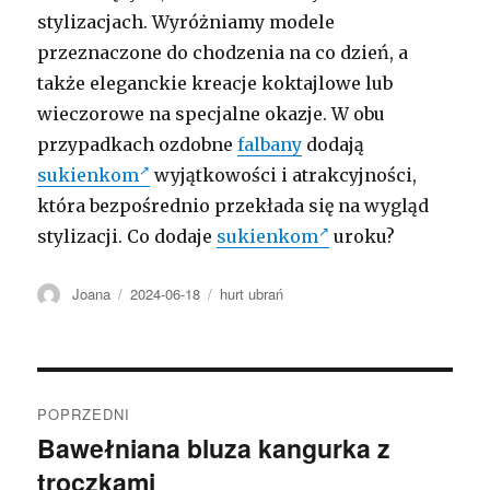
stylizacjach. Wyróżniamy modele
przeznaczone do chodzenia na co dzień, a
także eleganckie kreacje koktajlowe lub
wieczorowe na specjalne okazje. W obu
przypadkach ozdobne
falbany
dodają
sukienkom
wyjątkowości i atrakcyjności,
która bezpośrednio przekłada się na wygląd
stylizacji. Co dodaje
sukienkom
uroku?
Autor
Opublikowano
Kategorie
Joana
2024-06-18
hurt ubrań
Nawigacja
POPRZEDNI
wpisu
Bawełniana bluza kangurka z
Poprzedni
troczkami
wpis: