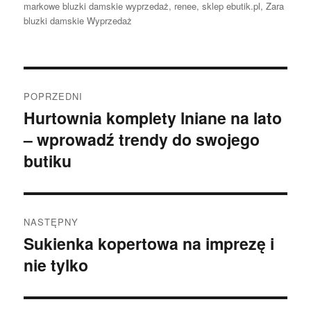
markowe bluzki damskie wyprzedaż
,
renee
,
sklep ebutik.pl
,
Zara
bluzki damskie Wyprzedaż
Nawigacja
POPRZEDNI
wpisu
Hurtownia komplety lniane na lato
Poprzedni
– wprowadź trendy do swojego
wpis:
butiku
NASTĘPNY
Sukienka kopertowa na imprezę i
Następny
nie tylko
wpis: