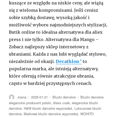
kuszące ze względu na niskie ceny, ale wiążą
się z wieloma kompromisami. Jeśli cenisz
sobie szybką dostawę, wysoką jakość i
możliwość wyboru najmodniejszych stylizacji,
Butik online to idealna alternatywa dla aliex
press i nie tylko. Alternatywa dla Mango –
Zobacz najlepszy sklep internetowy z
ubraniami. Każda z nas lubi wyglądać stylowo,
niezależnie od okazji.
Decathlon
to
popularna marka, ale istnieją alternatywy,
które oferują równie atrakcyjne ubrania,
często w bardziej przystępnych cenach.
Autor
Opublikowano
Kategorie
Tagi
Joana
2025-01-21
Bluzki damskie
Bluzki damskie
eleganckie producent polski
,
dress code
,
eleganckie bluzki
damskie
,
H&M bluzki damskie wyprzedaż
,
Luksusowe bluzki
damskie
,
Markowe bluzki damskie wyprzedaż
,
MOHITO