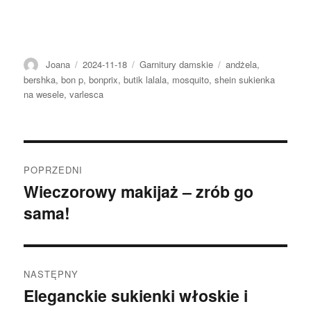
Autor
Opublikowano
Kategorie
Tagi
Joana
2024-11-18
Garnitury damskie
andżela
,
bershka
,
bon p
,
bonprix
,
butik lalala
,
mosquito
,
shein sukienka
na wesele
,
varlesca
Nawigacja
POPRZEDNI
wpisu
Wieczorowy makijaż – zrób go
Poprzedni
sama!
wpis:
NASTĘPNY
Eleganckie sukienki włoskie i
Następny