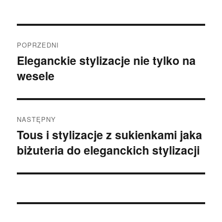
Nawigacja
POPRZEDNI
wpisu
Eleganckie stylizacje nie tylko na
Poprzedni
wesele
wpis:
NASTĘPNY
Tous i stylizacje z sukienkami jaka
Następny
biżuteria do eleganckich stylizacji
wpis: