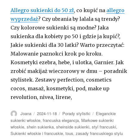
Allegro sukienki do 50 zł
, co kupić na
allegro
wyprzedaż
? Czy ubrania by lalala są trendy?
Czy kolorowe sukienki są modne? Jaka
sukienka dla kobiety po 50 i gdzie ja kupić?,
Jakie sukienki dla 30 latki? Warto przeczytać:
Malowanie paznokci krok po kroku.
Kosmetyki ezebra, hebe, i ulotka, Garnier. Jak
zrobić makijaż wieczorowy w dmu – poradnik
stylistek. Zestawy perfection, cosmetics
cocos, masaż, kosmetyki, pod, make up
revolution, nivea, lirene,
Autor
Opublikowano
Kategorie
Tagi
Joana
2024-11-18
Porady stylistki
Eleganckie
sukienki włoskie
,
francuska elegancja
,
Markowe sukienki
włoskie
,
shein sukienka
,
sheinside sukienki
,
styl francuski
,
Sukienki włoskie i francuskie
,
tous
,
zasady francuskiego stylu